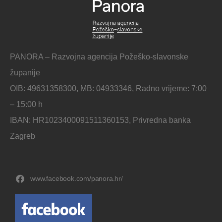
PANORA – Razvojna agencija Požeško-slavonske
županije
OIB: 49631358300, MB: 04933346, Radno vrijeme: 7:00
– 15:00 h
IBAN: HR1023400091511360153, Privredna banka
Zagreb
www.facebook.com/panora.hr/