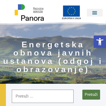
EUROPSKA UNIJA
Open 
Energetska
obnova javnih
ustanova (odgoj i
obrazovanje)