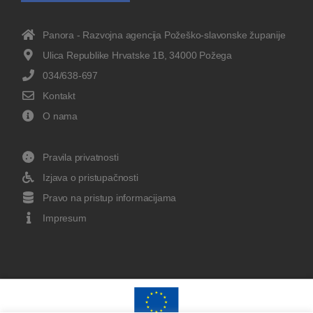
Panora - Razvojna agencija Požeško-slavonske županije
Ulica Republike Hrvatske 1B, 34000 Požega
034/638-697
Kontakt
O nama
Pravila privatnosti
Izjava o pristupačnosti
Pravo na pristup informacijama
Impresum