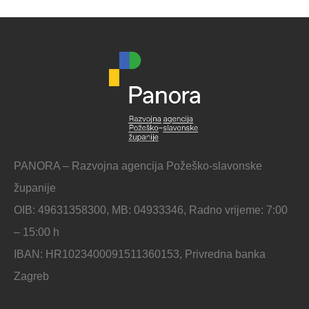
PANORA – Razvojna agencija Požeško-slavonske
županije
OIB: 49631358300, MB: 04933346, Radno vrijeme: 7:00
– 15:00 h
IBAN: HR1023400091511360153, Privredna banka
Zagreb