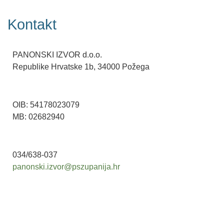
Kontakt
PANONSKI IZVOR d.o.o.
Republike Hrvatske 1b, 34000 Požega
OIB: 54178023079
MB: 02682940
034/638-037
panonski.izvor@pszupanija.hr