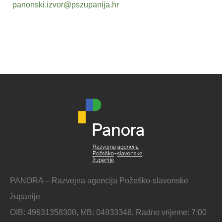
panonski.izvor@pszupanija.hr
PANORA – Razvojna agencija Požeško-slavonske
županije
OIB: 49631358300, MB: 04933346, Radno vrijeme: 7:00