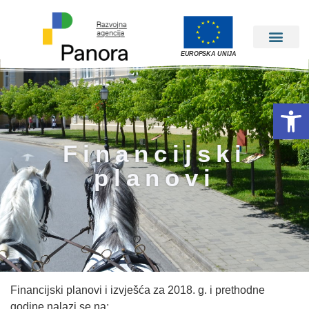
EUROPSKA UNIJA
Open 
Financijski
planovi
Financijski planovi i izvješća za 2018. g. i prethodne
godine nalazi se na: