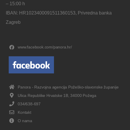
– 15:00 h
IBAN: HR1023400091511360153, Privredna banka
Zagreb
www.facebook.com/panora.hr/
Panora - Razvojna agencija Požeško-slavonske županije
Ulica Republike Hrvatske 1B, 34000 Požega
034/638-697
Kontakt
O nama