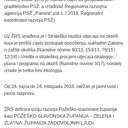
graditeljstvo PSŽ, a izrađivač Regionalna razvojna
agencija PSŽ ,,Panora“ (od 1.7.2018. Regionalni
koordinator razvoja PSŽ).
Uz ŽRS izrađena je i Strateška studija utjecaja na okoliš
koja je prošla cijelu postupak donošenja, sukladno Zakonu
o zaštiti okoliša (Narodne novine 80/13, 153/13, 78/15 i
12/18) i Uredbi o strateškoj procjeni utjecaja strategije,
plana i programa na okoliš (Narodne novine 3/17), nositelj
izrade je tvrtka Ires ekologija.
Od 24. rujna do 24. listopada 2018. održan je javni uvid i
javna raspravu.
ŽRS definira viziju razvoja Požeško-slavonske županije
kao: POŽEŠKO-SLAVONSKA ŽUPANIJA – ZELENA I
ZLATNA, ŽUPANIJA ZADOVOLJNIH LJUDI.