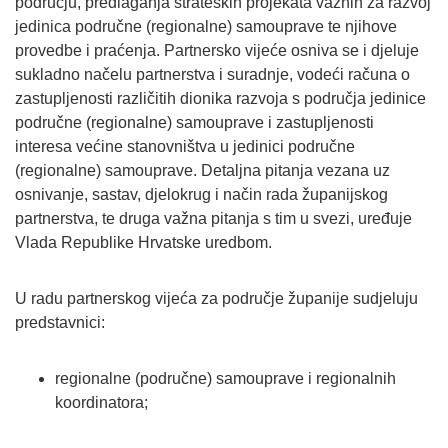
području, predlaganja strateških projekata važnih za razvoj
jedinica područne (regionalne) samouprave te njihove
provedbe i praćenja. Partnersko vijeće osniva se i djeluje
sukladno načelu partnerstva i suradnje, vodeći računa o
zastupljenosti različitih dionika razvoja s područja jedinice
područne (regionalne) samouprave i zastupljenosti
interesa većine stanovništva u jedinici područne
(regionalne) samouprave. Detaljna pitanja vezana uz
osnivanje, sastav, djelokrug i način rada županijskog
partnerstva, te druga važna pitanja s tim u svezi, uređuje
Vlada Republike Hrvatske uredbom.
U radu partnerskog vijeća za područje županije sudjeluju
predstavnici:
regionalne (područne) samouprave i regionalnih
koordinatora;