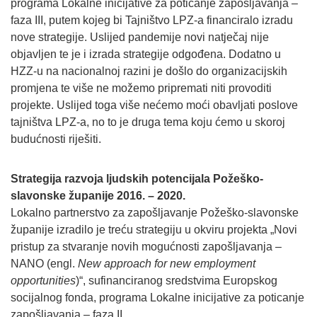
programa Lokalne inicijative za poticanje zapošljavanja –
faza III, putem kojeg bi Tajništvo LPZ-a financiralo izradu
nove strategije. Uslijed pandemije novi natječaj nije
objavljen te je i izrada strategije odgođena. Dodatno u
HZZ-u na nacionalnoj razini je došlo do organizacijskih
promjena te više ne možemo pripremati niti provoditi
projekte. Uslijed toga više nećemo moći obavljati poslove
tajništva LPZ-a, no to je druga tema koju ćemo u skoroj
budućnosti riješiti.
Strategija razvoja ljudskih potencijala Požeško-
slavonske županije 2016. – 2020.
Lokalno partnerstvo za zapošljavanje Požeško-slavonske
županije izradilo je treću strategiju u okviru projekta „Novi
pristup za stvaranje novih mogućnosti zapošljavanja –
NANO (engl.
New approach for new employment
opportunities
)“, sufinanciranog sredstvima Europskog
socijalnog fonda, programa Lokalne inicijative za poticanje
zapošljavanja – faza II.