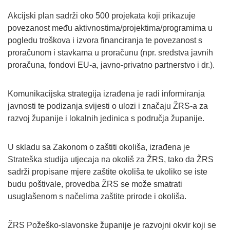
Akcijski plan sadrži oko 500 projekata koji prikazuje
povezanost među aktivnostima/projektima/programima u
pogledu troškova i izvora financiranja te povezanost s
proračunom i stavkama u proračunu (npr. sredstva javnih
proračuna, fondovi EU-a, javno-privatno partnerstvo i dr.).
Komunikacijska strategija izrađena je radi informiranja
javnosti te podizanja svijesti o ulozi i značaju ŽRS-a za
razvoj županije i lokalnih jedinica s područja županije.
U skladu sa Zakonom o zaštiti okoliša, izrađena je
Strateška studija utjecaja na okoliš za ŽRS, tako da ŽRS
sadrži propisane mjere zaštite okoliša te ukoliko se iste
budu poštivale, provedba ŽRS se može smatrati
usuglašenom s načelima zaštite prirode i okoliša.
ŽRS Požeško-slavonske županije je razvojni okvir koji se