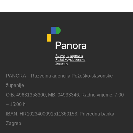
PANORA – Razvojna agencija Požeško-slavonske
županije
OIB: 49631358300, MB: 04933346, Radno vrijeme: 7:00
– 15:00 h
IBAN: HR1023400091511360153, Privredna banka
Zagreb