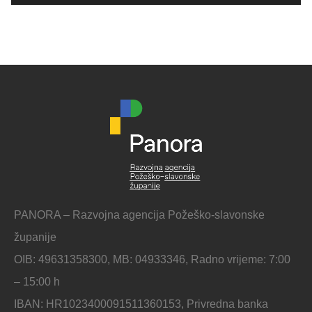
PANORA – Razvojna agencija Požeško-slavonske
županije
OIB: 49631358300, MB: 04933346, Radno vrijeme: 7:00
– 15:00 h
IBAN: HR1023400091511360153, Privredna banka