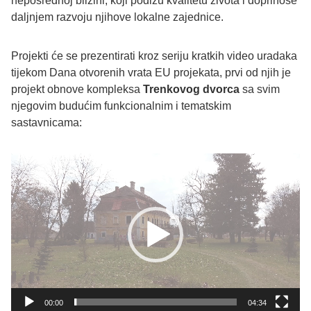
neposrednoj blizini, koji podižu kvalitetu života i doprinose
daljnjem razvoju njihove lokalne zajednice.
Projekti će se prezentirati kroz seriju kratkih video uradaka
tijekom Dana otvorenih vrata EU projekata, prvi od njih je
projekt obnove kompleksa
Trenkovog dvorca
sa svim
njegovim budućim funkcionalnim i tematskim
sastavnicama:
Reproduktor
videozapisa
00:00
04:34