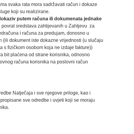
tama svaka rata mora sadržavati račun i dokaze
luge koji su realizirane.
i dokaziv putem računa ili dokumenata jednake
i povrat sredstava zahtijevanih u Zahtjevu za
redračuna i računa za predujam, donosno u
n (ili dokument iste dokazne vrijednosti (u slučaju
 s fizičkom osobom koja ne izdaje fakture))
ra bit plaćena od strane korisnika, odnosno
lovnog računa korisnika na poslovni račun
redbe Natječaja i sve njegove priloge, kao i
propisane sve odredbe i uvjeti koji se moraju
nika.