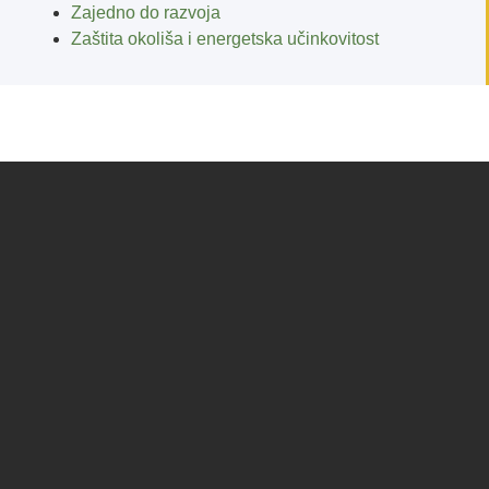
Zajedno do razvoja
Zaštita okoliša i energetska učinkovitost