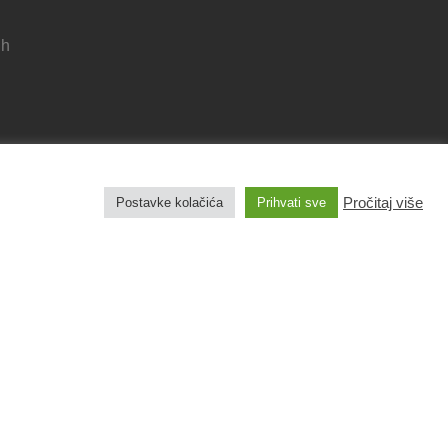
 h
Pravila privatnosti
Izjava o pristupačnosti
Pročitaj više
Postavke kolačića
Prihvati sve
Pravo na pristup informacijama
Impresum
Izradu web stranice sufinancirala je Europska
unija iz Europskog fonda za regionalni razvoj.