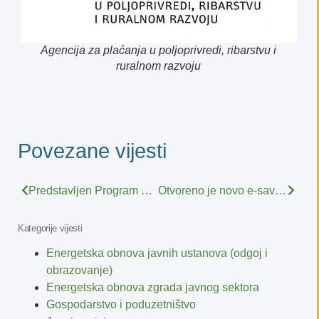
Agencija za plaćanja u poljoprivredi, ribarstvu i
ruralnom razvoju
Povezane vijesti
Predstavljen Program potpore posrednicima u lancu doniranja hrane i/ili banci hrane
Otvoreno je novo e-savjetovanje – Savjetovanje sa zainteresiranom javnošću o Nacrtu prijedloga Zakona o izmjenama i dopunama Zakona o Agenciji za mobilnost i programe Europske unije
Kategorije vijesti
Energetska obnova javnih ustanova (odgoj i
obrazovanje)
Energetska obnova zgrada javnog sektora
Gospodarstvo i poduzetništvo