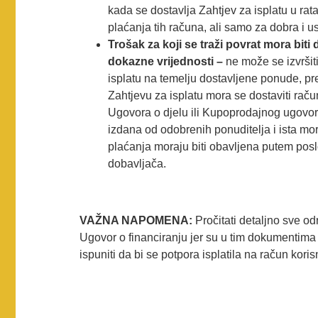
kada se dostavlja Zahtjev za isplatu u ra
plaćanja tih računa, ali samo za dobra i us
Trošak za koji se traži povrat mora bit
dokazne vrijednosti –
ne može se izvršit
isplatu na temelju dostavljene ponude, p
Zahtjevu za isplatu mora se dostaviti raču
Ugovora o djelu ili Kupoprodajnog ugovora
izdana od odobrenih ponuditelja i ista mo
plaćanja moraju biti obavljena putem pos
dobavljača.
VAŽNA NAPOMENA:
Pročitati detaljno sve od
Ugovor o financiranju jer su u tim dokumentima 
ispuniti da bi se potpora isplatila na račun koris