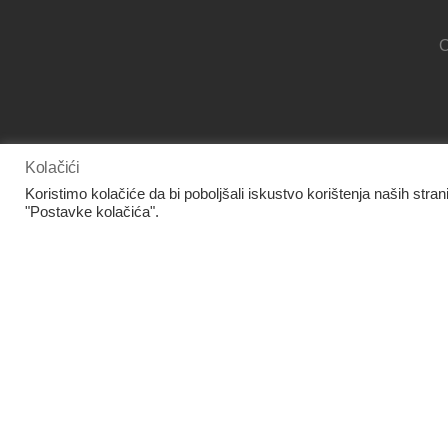
O
www.facebook.com/panora.hr/
Kolačići
Koristimo kolačiće da bi poboljšali iskustvo korištenja naših stran
"Postavke kolačića".
Europska unija