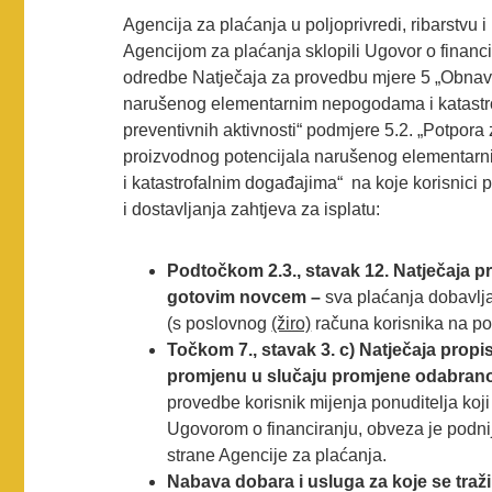
Agencija za plaćanja u poljoprivredi, ribarstvu 
Agencijom za plaćanja sklopili Ugovor o financi
odredbe Natječaja za provedbu mjere 5 „Obnavl
narušenog elementarnim nepogodama i katastr
preventivnih aktivnosti“ podmjere 5.2. „Potpora
proizvodnog potencijala narušenog elementarn
i katastrofalnim događajima“ na koje korisnici 
i dostavljanja zahtjeva za isplatu:
Podtočkom 2.3., stavak 12. Natječaja pr
gotovim novcem –
sva plaćanja dobavlja
(s poslovnog
(žiro)
računa korisnika na po
Točkom 7., stavak 3. c) Natječaja propi
promjenu u slučaju promjene odabran
provedbe korisnik mijenja ponuditelja koj
Ugovorom o financiranju, obveza je podnij
strane Agencije za plaćanja.
Nabava dobara i usluga za koje se traži