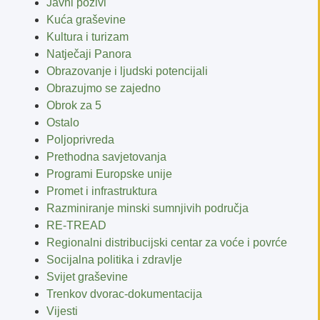
Javni pozivi
Kuća graševine
Kultura i turizam
Natječaji Panora
Obrazovanje i ljudski potencijali
Obrazujmo se zajedno
Obrok za 5
Ostalo
Poljoprivreda
Prethodna savjetovanja
Programi Europske unije
Promet i infrastruktura
Razminiranje minski sumnjivih područja
RE-TREAD
Regionalni distribucijski centar za voće i povrće
Socijalna politika i zdravlje
Svijet graševine
Trenkov dvorac-dokumentacija
Vijesti