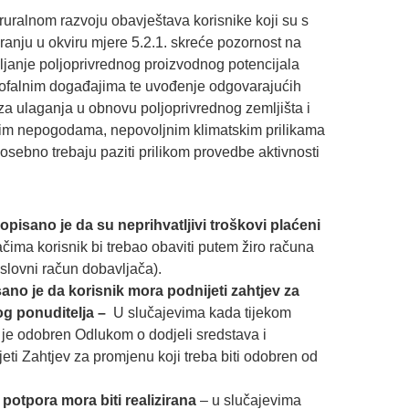
i ruralnom razvoju obavještava korisnike koji su s
ranju u okviru mjere 5.2.1. skreće pozornost na
janje poljoprivrednog proizvodnog potencijala
ofalnim događajima te uvođenje odgovarajućih
 za ulaganja u obnovu poljoprivrednog zemljišta i
im nepogodama, nepovoljnim klimatskim prilikama
posebno trebaju paziti prilikom provedbe aktivnosti
opisano je da su neprihvatljivi troškovi plaćeni
čima korisnik bi trebao obaviti putem žiro računa
slovni račun dobavljača).
sano je da korisnik mora podnijeti zahtjev za
og ponuditelja –
U slučajevima kada tijekom
i je odobren Odlukom o dodjeli sredstava i
eti Zahtjev za promjenu koji treba biti odobren od
 potpora mora biti realizirana
– u slučajevima