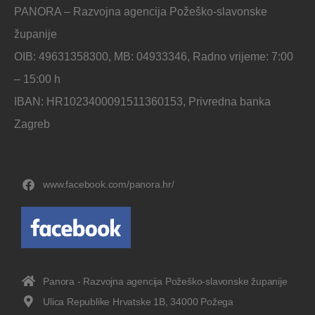
PANORA – Razvojna agencija Požeško-slavonske
županije
OIB: 49631358300, MB: 04933346, Radno vrijeme: 7:00
– 15:00 h
IBAN: HR1023400091511360153, Privredna banka
Zagreb
www.facebook.com/panora.hr/
Panora - Razvojna agencija Požeško-slavonske županije
Ulica Republike Hrvatske 1B, 34000 Požega