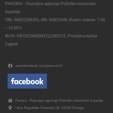
PANORA – Razvojna agencija Požeško-slavonske
županije
OIB: 49631358300, MB: 04933346, Radno vrijeme: 7:00
– 15:00 h
IBAN: HR1023400091511360153, Privredna banka
Zagreb
www.facebook.com/panora.hr/
Panora - Razvojna agencija Požeško-slavonske županije
Ulica Republike Hrvatske 1B, 34000 Požega