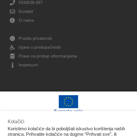
034/638-697
Kontakt
O nama
Pravila privatnosti
Izjava o pristupačnosti
Pravo na pristup informacijama
Impresum
Europska unija
Kolačići
Koristimo kolačiće da bi poboljšali iskustvo korištenja naših
stranica. Prihvatite kolačiće na dugme “Prihvati sve”, ili