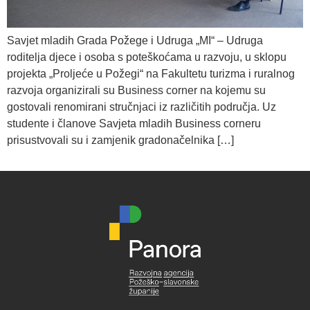
Savjet mladih Grada Požege i Udruga „MI“ – Udruga
roditelja djece i osoba s poteškoćama u razvoju, u sklopu
projekta „Proljeće u Požegi“ na Fakultetu turizma i ruralnog
razvoja organizirali su Business corner na kojemu su
gostovali renomirani stručnjaci iz različitih područja. Uz
studente i članove Savjeta mladih Business corneru
prisustvovali su i zamjenik gradonačelnika […]