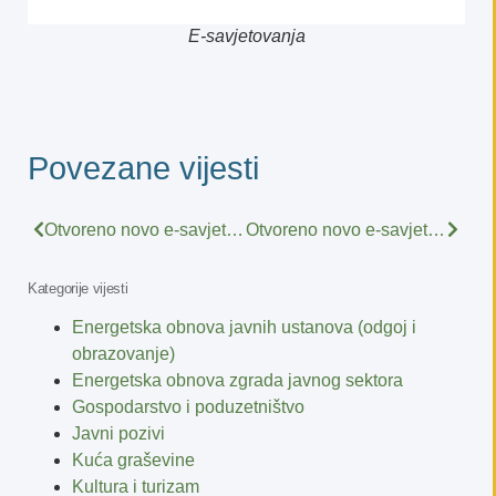
E-savjetovanja
Povezane vijesti
Otvoreno novo e-savjetovanje – Savjetovanje o Prijedlogu uredbe o izmjenama Uredbe o klasifikaciji radnih mjesta u lokalnoj i područnoj (regionalnoj) samoupravi
Otvoreno novo e-savjetovanje – Nacrt prijedloga zakona o izmjenama i dopunama Zakona o fiskalnoj odgovornost
Kategorije vijesti
Energetska obnova javnih ustanova (odgoj i
obrazovanje)
Energetska obnova zgrada javnog sektora
Gospodarstvo i poduzetništvo
Javni pozivi
Kuća graševine
Kultura i turizam