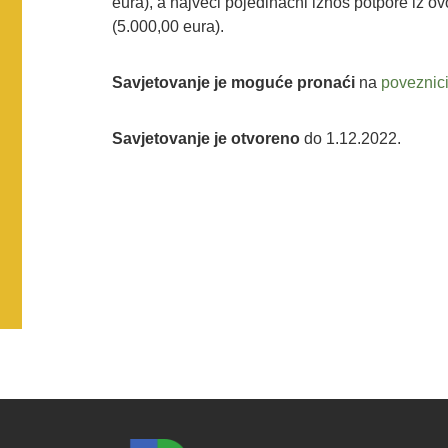
eura), a najveći pojedinačni iznos potpore iz 
(5.000,00 eura).
Savjetovanje je moguće pronaći
na
poveznici
Savjetovanje je otvoreno
do 1.12.2022.