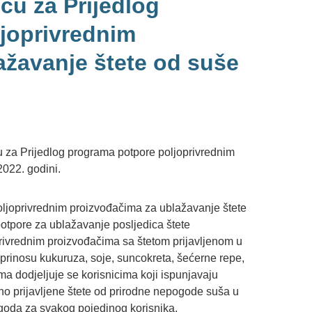
ću za Prijedlog
joprivrednim
ažavanje štete od suše
 za Prijedlog programa potpore poljoprivrednim
022. godini.
ljoprivrednim proizvođačima za ublažavanje štete
potpore za ublažavanje posljedica štete
vrednim proizvođačima sa štetom prijavljenom u
 prinosu kukuruza, soje, suncokreta, šećerne repe,
a dodjeljuje se korisnicima koji ispunjavaju
o prijavljene štete od prirodne nepogode suša u
ogoda za svakog pojedinog korisnika.