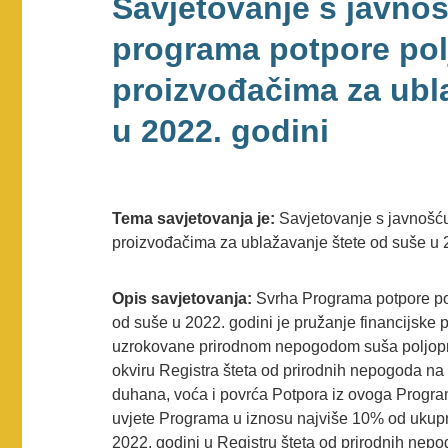
Savjetovanje s javnoš
programa potpore pol
proizvođačima za ubl
u 2022. godini
Tema savjetovanja je:
Savjetovanje s javnošću
proizvođačima za ublažavanje štete od suše u 2
Opis savjetovanja:
Svrha Programa potpore po
od suše u 2022. godini je pružanje financijske 
uzrokovane prirodnom nepogodom suša poljopri
okviru Registra šteta od prirodnih nepogoda na
duhana, voća i povrća Potpora iz ovoga Program
uvjete Programa u iznosu najviše 10% od ukupn
2022. godini u Registru šteta od prirodnih nep