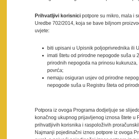
Prihvatljivi korisnici
potpore su mikro, mala i s
Uredbe 702/2014, koja se bave biljnom proizvod
uvjete:
biti upisani u Upisnik poljoprivrednika ili
imati štetu od prirodne nepogode suša u 20
prirodnih nepogoda na prinosu kukuruza, 
povrća;
nemaju osiguran usjev od prirodne nepogod
nepogode suša u Registru šteta od priro
Potpora iz ovoga Programa dodjeljuje se slije
konačnog ukupnog prijavljenog iznosa štete u R
prihvatljivih korisnika i raspoloživih proračuns
Najmanji pojedinačni iznos potpore iz ovoga P