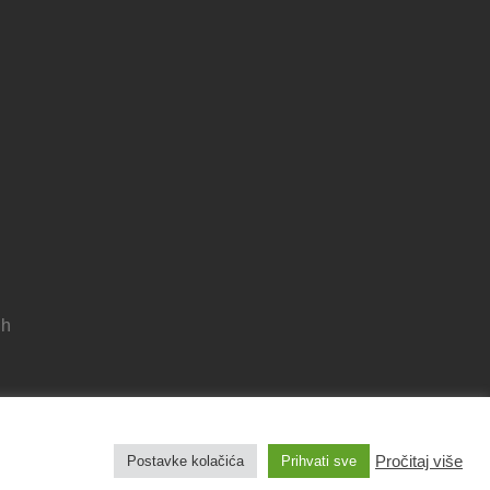
 h
Pravila privatnosti
Pročitaj više
Postavke kolačića
Prihvati sve
Izjava o pristupačnosti