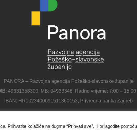
PANORA – Razvojna agencija Požeško-slavonske županije
IB: 49631358300, MB: 04933346, Radno vrijeme: 7:00 – 15:00
IBAN: HR1023400091511360153, Privredna banka Zagreb
ica. Prihvatite kolačiće na dugme “Prihvati sve”, ili prilagodite pomoću
Panora - Razvojna agencija Požeško-slavonske županije
Ulica Republike Hrvatske 1B, 34000 Požega