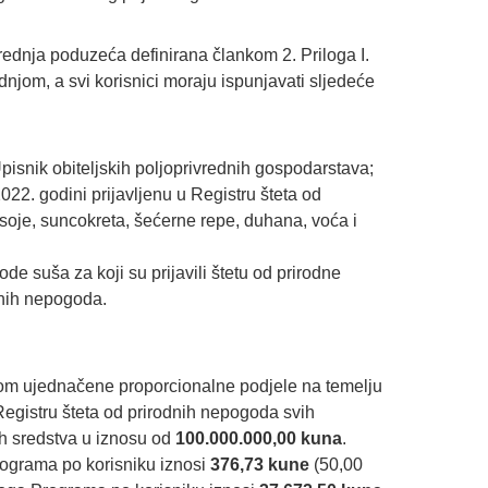
rednja poduzeća definirana člankom 2. Priloga I.
njom, a svi korisnici moraju ispunjavati sljedeće
 Upisnik obiteljskih poljoprivrednih gospodarstava;
22. godini prijavljenu u Registru šteta od
soje, suncokreta, šećerne repe, duhana, voća i
e suša za koji su prijavili štetu od prirodne
dnih nepogoda.
dom ujednačene proporcionalne podjele na temelju
egistru šteta od prirodnih nepogoda svih
kih sredstva u iznosu od
100.000.000,00 kuna
.
rograma po korisniku iznosi
376,73 kune
(50,00