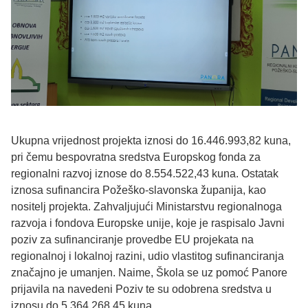
Ukupna vrijednost projekta iznosi do 16.446.993,82 kuna,
pri čemu bespovratna sredstva Europskog fonda za
regionalni razvoj iznose do 8.554.522,43 kuna. Ostatak
iznosa sufinancira Požeško-slavonska županija, kao
nositelj projekta. Zahvaljujući Ministarstvu regionalnoga
razvoja i fondova Europske unije, koje je raspisalo Javni
poziv za sufinanciranje provedbe EU projekata na
regionalnoj i lokalnoj razini, udio vlastitog sufinanciranja
značajno je umanjen. Naime, Škola se uz pomoć Panore
prijavila na navedeni Poziv te su odobrena sredstva u
iznosu do 5.364.268,45 kuna.