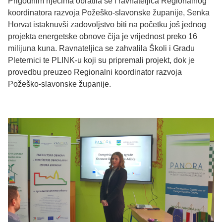
Prigodnim riječima obratila se i ravnateljica Regionalnog
koordinatora razvoja Požeško-slavonske županije, Senka
Horvat istaknuvši zadovoljstvo biti na početku još jednog
projekta energetske obnove čija je vrijednost preko 16
milijuna kuna. Ravnateljica se zahvalila Školi i Gradu
Pleternici te PLINK-u koji su pripremali projekt, dok je
provedbu preuzeo Regionalni koordinator razvoja
Požeško-slavonske županije.