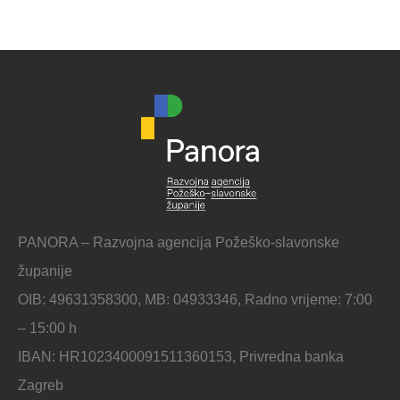
PANORA – Razvojna agencija Požeško-slavonske
županije
OIB: 49631358300, MB: 04933346, Radno vrijeme: 7:00
– 15:00 h
IBAN: HR1023400091511360153, Privredna banka
Zagreb