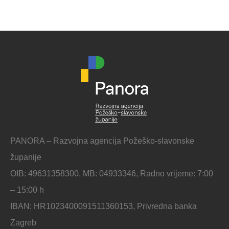
PANORA – Razvojna agencija Požeško-slavonske
županije
OIB: 49631358300, MB: 04933346, Radno vrijeme: 7:00
– 15:00 h
IBAN: HR1023400091511360153, Privredna banka
Zagreb