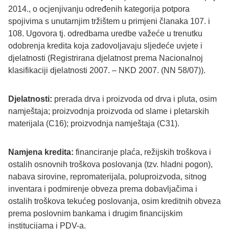
2014., o ocjenjivanju određenih kategorija potpora
spojivima s unutarnjim tržištem u primjeni članaka 107. i
108. Ugovora tj. odredbama uredbe važeće u trenutku
odobrenja kredita koja zadovoljavaju sljedeće uvjete i
djelatnosti (Registrirana djelatnost prema Nacionalnoj
klasifikaciji djelatnosti 2007. – NKD 2007. (NN 58/07)).
Djelatnosti:
prerada drva i proizvoda od drva i pluta, osim
namještaja; proizvodnja proizvoda od slame i pletarskih
materijala (C16); proizvodnja namještaja (C31).
Namjena kredita:
financiranje plaća, režijskih troškova i
ostalih osnovnih troškova poslovanja (tzv. hladni pogon),
nabava sirovine, repromaterijala, poluproizvoda, sitnog
inventara i podmirenje obveza prema dobavljačima i
ostalih troškova tekućeg poslovanja, osim kreditnih obveza
prema poslovnim bankama i drugim financijskim
institucijama i PDV-a.