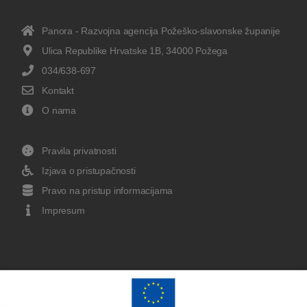
Panora - Razvojna agencija Požeško-slavonske županije
Ulica Republike Hrvatske 1B, 34000 Požega
034/638-697
Kontakt
O nama
Pravila privatnosti
Izjava o pristupačnosti
Pravo na pristup informacijama
Impresum