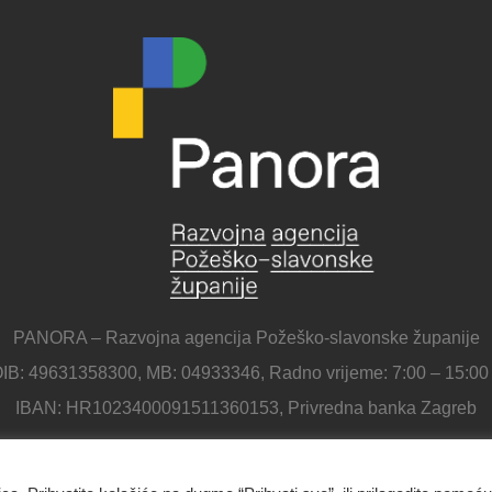
PANORA – Razvojna agencija Požeško-slavonske županije
IB: 49631358300, MB: 04933346, Radno vrijeme: 7:00 – 15:00
IBAN: HR1023400091511360153, Privredna banka Zagreb