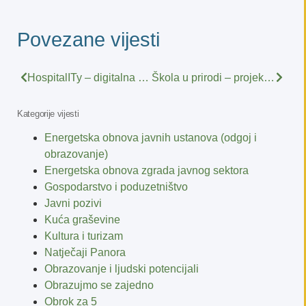
Povezane vijesti
HospitalITy – digitalna poveznica za dostupnije zdravstvo
Škola u prirodi – projekt koji učenje seli iz učionice u prirodu
Kategorije vijesti
Energetska obnova javnih ustanova (odgoj i
obrazovanje)
Energetska obnova zgrada javnog sektora
Gospodarstvo i poduzetništvo
Javni pozivi
Kuća graševine
Kultura i turizam
Natječaji Panora
Obrazovanje i ljudski potencijali
Obrazujmo se zajedno
Obrok za 5