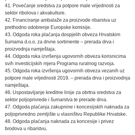
41. Povećanje sredstva za potpore male vrijednosti za
sektor ribolova i akvakulture.
42. Financiranje ambalaže za proizvode ribarstva uz
prethodno odobrenje Europske komisije.
43. Odgoda roka plaćanja dospjelih obveza Hrvatskim
šumama d.o.o. za drvne sortimente – prerada drva i
proizvodnja namještaja.
44. Odgoda roka izvršenja ugovornih obveza korisnicima
svih investicijskih mjera Programa ruralnog razvoja.
45. Odgoda roka izvršenja ugovornih obveza vezanih uz
potpore male vrijednosti 2019. – prerada drva i proizvodnja
namještaja.
46. Uspostavljanje kreditne linije za obrtna sredstva za
sektor poljoprivrede i šumarstva te prerade drva.
47. Odgoda plaćanja zakupnine i koncesijskih naknada za
poljoprivredno zemljište u vlasništvu Republike Hrvatske.
48. Odgoda plaćanja naknada za koncesije i privez
brodova u ribarstvu.