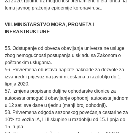
za 2020. godinu uz mogućnost prenamjene djela fonda na
temu javnog praćenja epidemije koronavirusa.
VIII. MINISTARSTVO MORA, PROMETA I
INFRASTRUKTURE
55. Odstupanje od obveza obavljanja univerzalne usluge
zbog nemogućnosti postupanja u skladu sa Zakonom o
poštanskim uslugama.
56. Privremena obustava naplate naknade za dozvole za
izvanredni prijevoz na javnim cestama u razdoblju do 1.
lipnja 2020.
57. Izmjena propisane duljine ophodarske dionice za
autoceste omogućiti obavljanje ophodnji autoceste jednom
u 12 sati sve dane u tjednu (manji broj ophodnji).
58. Privremena odgoda sezonskog povećanja cestarine za
10% za vozila IA, I i II skupine u razdoblju od 15. lipnja do
15. rujna.