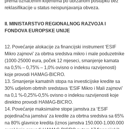
prema označenim klijentima po ubrzanom postupku bez
reklasifikacije u status neispunjavanja obveza.
II. MINISTARSTVO REGIONALNOG RAZVOJA I
FONDOVA EUROPSKE UNIJE
12. Povećanje alokacije za financijski instrument ‘ESIF
Mikro zajmovi’ za obrtna sredstva mikro i male poduzetnike
(1000-25000 eura, poček 12 mjeseci, smanjenje kamata
na 0,5% – 0,75% – 1,0% ovisno o indeksu razvijenosti)
koje provodi HAMAG-BICRO.
13. Smanjenje kamatnih stopa na investicijske kredite sa
30% udjelom obrtnih sredstava ‘ESIF Mikro i Mali zajmovi’
na 0,1 %-0,25%-0,5% ovisno o indeksu razvijenosti koje
direktno provodi HAMAG-BICRO.
14. Povećanje maksimalne stope jamstva za ‘ESIF
pojedinačna jamstva’ za kredite za obrtna sredstva sa 65%
na 80% glavnice kredita (iznos jamstva 150.000-1.000.000