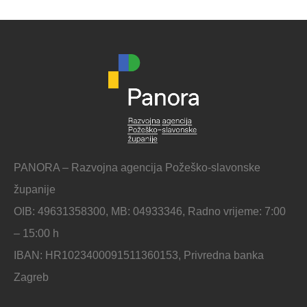
PANORA – Razvojna agencija Požeško-slavonske
županije
OIB: 49631358300, MB: 04933346, Radno vrijeme: 7:00
– 15:00 h
IBAN: HR1023400091511360153, Privredna banka
Zagreb