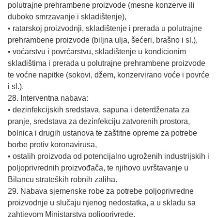
polutrajne prehrambene proizvode (mesne konzerve ili
duboko smrzavanje i skladištenje),
• ratarskoj proizvodnji, skladištenje i prerada u polutrajne
prehrambene proizvode (biljna ulja, šećeri, brašno i sl.),
• voćarstvu i povrćarstvu, skladištenje u kondicionim
skladištima i prerada u polutrajne prehrambene proizvode
te voćne napitke (sokovi, džem, konzervirano voće i povrće
i sl.).
28. Interventna nabava:
• dezinfekcijskih sredstava, sapuna i deterdženata za
pranje, sredstava za dezinfekciju zatvorenih prostora,
bolnica i drugih ustanova te zaštitne opreme za potrebe
borbe protiv koronavirusa,
• ostalih proizvoda od potencijalno ugroženih industrijskih i
poljoprivrednih proizvođača, te njihovo uvrštavanje u
Bilancu strateških robnih zaliha.
29. Nabava sjemenske robe za potrebe poljoprivredne
proizvodnje u slučaju njenog nedostatka, a u skladu sa
zahtjevom Ministarstva poljoprivrede.