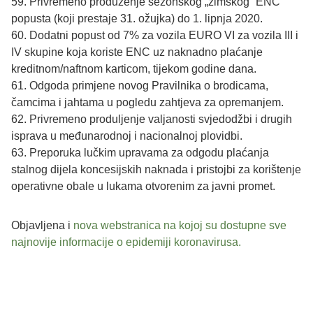
59. Privremeno produženje sezonskog „zimskog“ ENC
popusta (koji prestaje 31. ožujka) do 1. lipnja 2020.
60. Dodatni popust od 7% za vozila EURO VI za vozila III i
IV skupine koja koriste ENC uz naknadno plaćanje
kreditnom/naftnom karticom, tijekom godine dana.
61. Odgoda primjene novog Pravilnika o brodicama,
čamcima i jahtama u pogledu zahtjeva za opremanjem.
62. Privremeno produljenje valjanosti svjedodžbi i drugih
isprava u međunarodnoj i nacionalnoj plovidbi.
63. Preporuka lučkim upravama za odgodu plaćanja
stalnog dijela koncesijskih naknada i pristojbi za korištenje
operativne obale u lukama otvorenim za javni promet.
Objavljena i
nova webstranica na kojoj su dostupne sve
najnovije informacije o epidemiji koronavirusa.