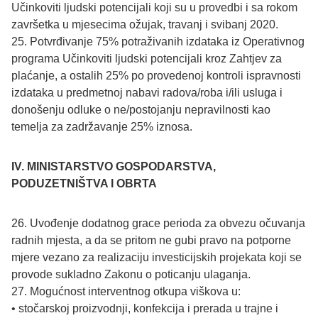
Učinkoviti ljudski potencijali koji su u provedbi i sa rokom
završetka u mjesecima ožujak, travanj i svibanj 2020.
25. Potvrđivanje 75% potraživanih izdataka iz Operativnog
programa Učinkoviti ljudski potencijali kroz Zahtjev za
plaćanje, a ostalih 25% po provedenoj kontroli ispravnosti
izdataka u predmetnoj nabavi radova/roba i/ili usluga i
donošenju odluke o ne/postojanju nepravilnosti kao
temelja za zadržavanje 25% iznosa.
IV. MINISTARSTVO GOSPODARSTVA,
PODUZETNIŠTVA I OBRTA
26. Uvođenje dodatnog grace perioda za obvezu očuvanja
radnih mjesta, a da se pritom ne gubi pravo na potporne
mjere vezano za realizaciju investicijskih projekata koji se
provode sukladno Zakonu o poticanju ulaganja.
27. Mogućnost interventnog otkupa viškova u:
• stočarskoj proizvodnji, konfekcija i prerada u trajne i