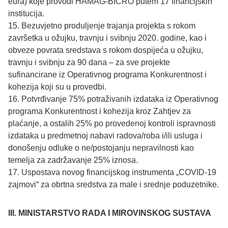
eura) koje provodi HAMAG-BICRO putem 17 financijskih
institucija.
15. Bezuvjetno produljenje trajanja projekta s rokom
završetka u ožujku, travnju i svibnju 2020. godine, kao i
obveze povrata sredstava s rokom dospijeća u ožujku,
travnju i svibnju za 90 dana – za sve projekte
sufinancirane iz Operativnog programa Konkurentnost i
kohezija koji su u provedbi.
16. Potvrđivanje 75% potraživanih izdataka iz Operativnog
programa Konkurentnost i kohezija kroz Zahtjev za
plaćanje, a ostalih 25% po provedenoj kontroli ispravnosti
izdataka u predmetnoj nabavi radova/roba i/ili usluga i
donošenju odluke o ne/postojanju nepravilnosti kao
temelja za zadržavanje 25% iznosa.
17. Uspostava novog financijskog instrumenta „COVID-19
zajmovi“ za obrtna sredstva za male i srednje poduzetnike.
III. MINISTARSTVO RADA I MIROVINSKOG SUSTAVA