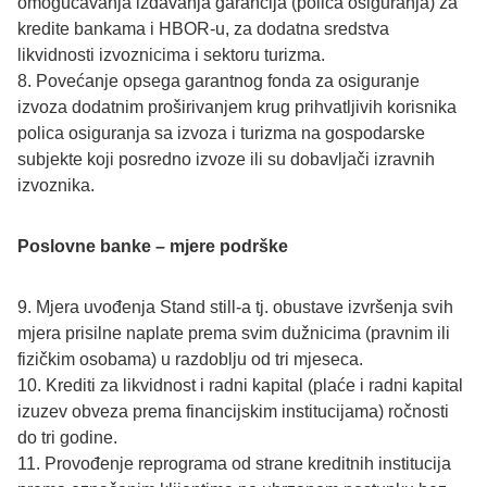
omogućavanja izdavanja garancija (polica osiguranja) za
kredite bankama i HBOR-u, za dodatna sredstva
likvidnosti izvoznicima i sektoru turizma.
8. Povećanje opsega garantnog fonda za osiguranje
izvoza dodatnim proširivanjem krug prihvatljivih korisnika
polica osiguranja sa izvoza i turizma na gospodarske
subjekte koji posredno izvoze ili su dobavljači izravnih
izvoznika.
Poslovne banke – mjere podrške
9. Mjera uvođenja Stand still-a tj. obustave izvršenja svih
mjera prisilne naplate prema svim dužnicima (pravnim ili
fizičkim osobama) u razdoblju od tri mjeseca.
10. Krediti za likvidnost i radni kapital (plaće i radni kapital
izuzev obveza prema financijskim institucijama) ročnosti
do tri godine.
11. Provođenje reprograma od strane kreditnih institucija