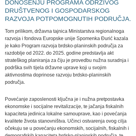
DONOŠENJU PROGRAMA ODRŽIVOG
DRUŠTVENOG I GOSPODARSKOG
RAZVOJA POTPOMOGNUTIH PODRUČJA.
Tom prilikom, državna tajnica Ministarstva regionalnoga
razvoja i fondova Europske unije Spomenka Đurić kazala
je kako Program razvoja brdsko-planinskih područja za
razdoblje od 2022. do 2025. godine predstavlja akt
strateškog planiranja za čiju je provedbu nužna suradnja i
podrška svih tijela državne uprave koji u svojim
aktivnostima doprinose razvoju brdsko-planinskih
područja.
Povećanje zaposlenosti ključna je i nužna pretpostavka
ekonomske i socijalne revitalizacije, te jačanja fiskalnih
kapaciteta jedinica lokalne samouprave, kao i povećanja
kvalitete života stanovništva. Učinci ostvarenja ovog cilja
očekuju se u povećanju ekonomskih, socijalnih, fiskalnih i
demografskih kapaciteta brdsko-planinskih područja, te