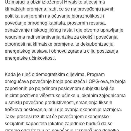
Uzimajući u obzir izloženost Hrvatske utjecajima
klimatskih promjena, radit će se na provođenju javnih
politika usmjerenih na očuvanje bioraznolikosti i
povećanje prirodnog kapitala, prostornih resursa,
osnaživanje niskougljičnog rasta i djelotvorno upravljanje
resursima radi smanjivanja rizika za okoliš i povećanja
otpornosti na klimatske promjene, te dekarbonizaciju
energetskog sustava i obnovu zgrada u cilju postizanja
energetske učinkovitosti.
Kada je riječ o demografskim ciljevima, Program
omogućava povećanje broja poduzeća i OPG-ova, te broja
zaposlenih po pojedinom poslovnom subjektu koji će
inicirat pozitivne višestruke učinke u lokalnim zajednicama
u smislu povećane produktivnosti, smanjenja fiksnih
troškova poslovanja, ali i djelovanja ekonomije razmjera.
Takvi procesi rezultirat će povećanjem ekonomsko-
socijalnih kapaciteta lokalne zajednice budući da se
izravno odražavaju na povećanje raspoloživog dohotka