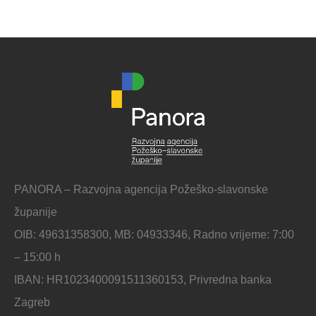
PANORA – Razvojna agencija Požeško-slavonske
županije
OIB: 49631358300, MB: 04933346, Radno vrijeme: 7:00
– 15:00 h
IBAN: HR1023400091511360153, Privredna banka
Zagreb