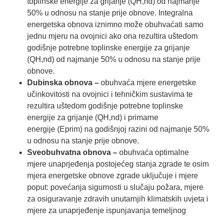
toplinske energije za grijanje (QH,nd) od najmanje
50% u odnosu na stanje prije obnove. Integralna
energetska obnova iznimno može obuhvaćati samo
jednu mjeru na ovojnici ako ona rezultira uštedom
godišnje potrebne toplinske energije za grijanje
(QH,nd) od najmanje 50% u odnosu na stanje prije
obnove.
Dubinska obnova –
obuhvaća mjere energetske
učinkovitosti na ovojnici i tehničkim sustavima te
rezultira uštedom godišnje potrebne toplinske
energije za grijanje (QH,nd) i primarne
energije (Eprim) na godišnjoj razini od najmanje 50%
u odnosu na stanje prije obnove.
Sveobuhvatna obnova –
obuhvaća optimalne
mjere unaprjeđenja postojećeg stanja zgrade te osim
mjera energetske obnove zgrade uključuje i mjere
poput: povećanja sigurnosti u slučaju požara, mjere
za osiguravanje zdravih unutarnjih klimatskih uvjeta i
mjere za unaprjeđenje ispunjavanja temeljnog