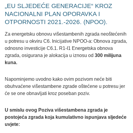
„EU SLJEDEĆE GENERACIJE“ KROZ
NACIONALNI PLAN OPORAVKA I
OTPORNOSTI 2021.-2026. (NPOO).
Za energetsku obnovu višestambenih zgrada neoštećenih
u potresu u okviru C6. Inicijative NPOO-a: Obnova zgrada,
odnosno investicije C6.1. R1-I1 Energetska obnova
zgrada, osigurana je alokacija u iznosu od
300 milijuna
kuna.
Napominjemo uvodno kako ovim pozivom neće biti
obuhvaćene višestambene zgrade oštećene u potresu jer
će se one obnavljati kroz poseban poziv.
U smislu ovog Poziva višestambena zgrada je
postojeća zgrada koja kumulativno ispunjava sljedeće
uvjete: