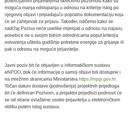
potencijalnim prijaviteljima skrećemo pozornost kako su
moguća manja odstupanja u odnosu na kriterije istog po
njegovoj objavi i pripadajuću popratnu dokumentaciju koja
će se zahtijevati za prijavu. Također, ističemo kako se
sadržaj Poziva neće uvelike mijenjati u odnosu na najavu,
posebice ne u svojim bitnim odrednicama poput kriterija
ostvarenja ušteda godišnje potrebne energije za grijanje ili
pak u odnosu na moguće prijavitelje.
Javni poziv bit će objavljen u informatičkom sustavu
eNPOO, dok će informacije o samoj objavi biti dostupne i
na mrežnim stranicama Ministarstva
https://mpgi.gov.hr.
Točan datum dostave (podnošenja) projektnih prijedloga
bit će definiran Pozivom, a projektni prijedlozi podnosit će
se od strane ovlaštene osobe prijavitelja u elektroničkom
obliku putem istog sustava.