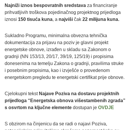
Najniži iznos bespovratnih sredstava
za financiranje
prihvatljivih troškova pojedinačnog projektnog prijedloga
iznosi
150 tisuća kuna
, a
najviši
čak
22 milijuna kuna.
Sukladno Programu, minimalna obvezna tehnička
dokumentacija za prijavu na poziv je glavni projekt
energetske obnove, izrađen u skladu sa Zakonom o
gradnji (NN 153/13, 20/17, 39/19, 125/19) i propisima
donesenima na temelju Zakona o gradnji, pravilima struke
i posebnim propisima, kao i izvješće o provedenom
energetskom pregledu te energetski certifikat prije obnove.
Cjelokupni tekst
Najave Poziva na dostavu projektnih
prijedloga “Energetska obnova višestambenih zgrada”
s osvrtom na ključne elemente
dostupan je
OVDJE
S obzirom na činjenicu da se radi o najavi Poziva,