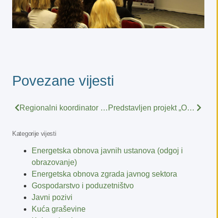
Povezane vijesti
Regionalni koordinator razvoja PSŽ na Danima otvorenih vrata EU projekata Veleučilišta u Požegi
Predstavljen projekt „Obrok za 5 – faza III“
Kategorije vijesti
Energetska obnova javnih ustanova (odgoj i
obrazovanje)
Energetska obnova zgrada javnog sektora
Gospodarstvo i poduzetništvo
Javni pozivi
Kuća graševine