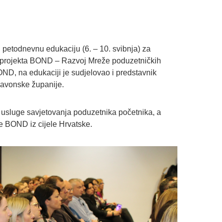
etodnevnu edukaciju (6. – 10. svibnja) za
ot projekta BOND – Razvoj Mreže poduzetničkih
OND, na edukaciji je sudjelovao i predstavnik
lavonske županije.
a usluge savjetovanja poduzetnika početnika, a
e BOND iz cijele Hrvatske.