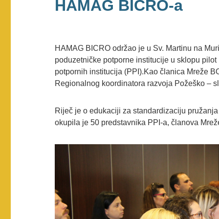
HAMAG BICRO-a
HAMAG BICRO održao je u Sv. Martinu na Muri p
poduzetničke potporne institucije u sklopu pil
potpornih institucija (PPI).Kao članica Mreže B
Regionalnog koordinatora razvoja Požeško – s
Riječ je o edukaciji za standardizaciju pružanj
okupila je 50 predstavnika PPI-a, članova Mrež