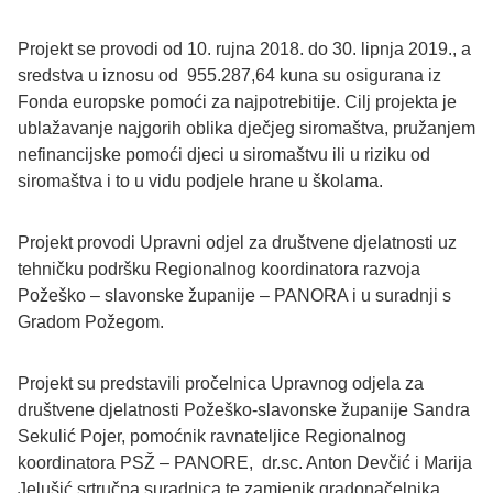
Projekt se provodi od 10. rujna 2018. do 30. lipnja 2019., a
sredstva u iznosu od 955.287,64 kuna su osigurana iz
Fonda europske pomoći za najpotrebitije. Cilj projekta je
ublažavanje najgorih oblika dječjeg siromaštva, pružanjem
nefinancijske pomoći djeci u siromaštvu ili u riziku od
siromaštva i to u vidu podjele hrane u školama.
Projekt provodi Upravni odjel za društvene djelatnosti uz
tehničku podršku Regionalnog koordinatora razvoja
Požeško – slavonske županije – PANORA i u suradnji s
Gradom Požegom.
Projekt su predstavili pročelnica Upravnog odjela za
društvene djelatnosti Požeško-slavonske županije Sandra
Sekulić Pojer, pomoćnik ravnateljice Regionalnog
koordinatora PSŽ – PANORE, dr.sc. Anton Devčić i Marija
Jelušić srtručna suradnica te zamjenik gradonačelnika