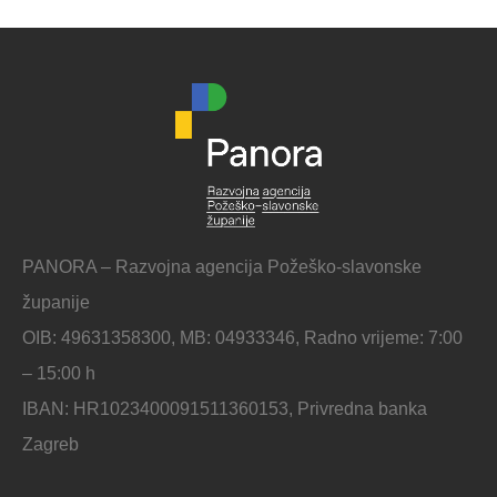
PANORA – Razvojna agencija Požeško-slavonske
županije
OIB: 49631358300, MB: 04933346, Radno vrijeme: 7:00
– 15:00 h
IBAN: HR1023400091511360153, Privredna banka
Zagreb