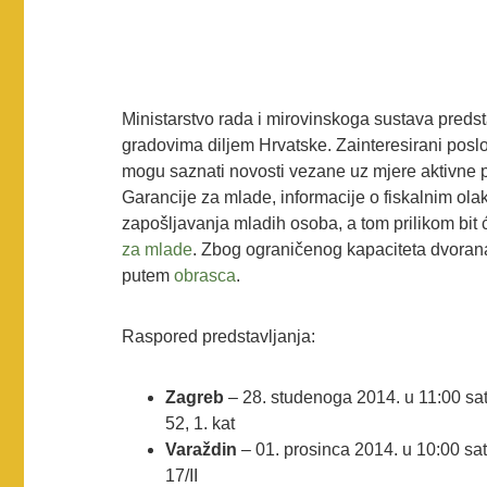
Ministarstvo rada i mirovinskoga sustava predst
gradovima diljem Hrvatske. Zainteresirani posl
mogu saznati novosti vezane uz mjere aktivne p
Garancije za mlade, informacije o fiskalnim ola
zapošljavanja mladih osoba, a tom prilikom bit ć
za mlade
. Zbog ograničenog kapaciteta dvorana
putem
obrasca
.
Raspored predstavljanja:
Zagreb
– 28. studenoga 2014. u 11:00 sa
52, 1. kat
Varaždin
– 01. prosinca 2014. u 10:00 sa
17/II