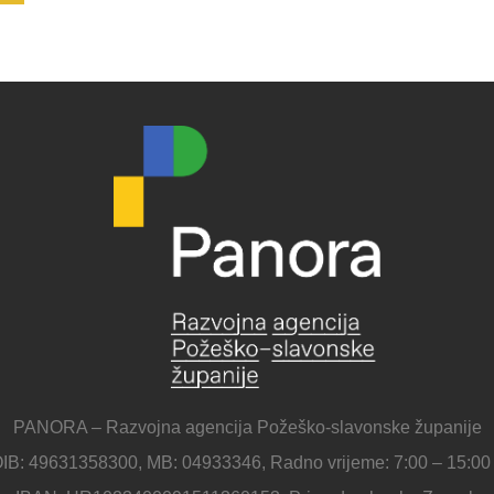
PANORA – Razvojna agencija Požeško-slavonske županije
IB: 49631358300, MB: 04933346, Radno vrijeme: 7:00 – 15:00