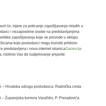
avit će, mjere za poticanje zapošljavanja mladih u
odavci i nezaposlene osobe na predstavljanjima
olitike zapošljavanja koje se provode u sklopu
kšicama koje poslodavci mogu koristiti prilikom
e predstavljena i nova internet stranica
Garancije
, molimo Vas da sudjelovanje prijavite
ti – Hrvatska udruga poslodavca, Radnička cesta
ti – Županijska komora Varaždin, P. Preradovića