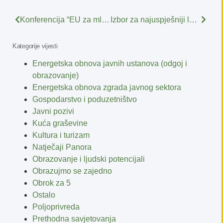
Konferencija “EU za mlade”
Izbor za najuspješniji lokalni EU projekt u RH 2012.-2014.
Kategorije vijesti
Energetska obnova javnih ustanova (odgoj i
obrazovanje)
Energetska obnova zgrada javnog sektora
Gospodarstvo i poduzetništvo
Javni pozivi
Kuća graševine
Kultura i turizam
Natječaji Panora
Obrazovanje i ljudski potencijali
Obrazujmo se zajedno
Obrok za 5
Ostalo
Poljoprivreda
Prethodna savjetovanja