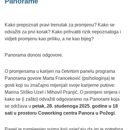
Panorame
Kako prepoznati pravi trenutak za promjenu? Kako se
odvažiti za prvi korak? Kako prihvatiti rizik nepoznatoga i
vidjeti promjenu kao priliku, a ne kao bijeg?
Panorama donosi odgovore.
O promjenama u karijeri na četvrtom panelu programa
Panorama govore Marta Franceković (psihologinja) te
gosti koji su značajno mijenjali svoje karijerne putove:
Marina Sliško Uzel i Mihovil Pranjić. O promjeni smjera i
kako se (i zašto) odvažiti odgovaramo na Panorami koja
se održava u
petak, 28. studenoga 2025. godine u 18
sati u prostoru Coworking centra Panora u Požegi
.
Panel je namijenjen svima koji osjećaju da im je potrebna