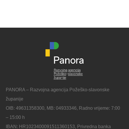
PANORA – Razvojna agencija Požeško-slavonske
županije
OIB: 49631358300, MB: 04933346, Radno vrijeme: 7:00
– 15:00 h
IBAN: HR1023400091511360153, Privredna banka