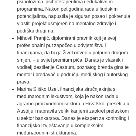
psiholozima, psihoterapeutima i edukativnim
programima. Nakon pet godina rada u ljudskim
potencijalima, napustila je siguran posao i pokrenula
vlastiti projekt usmjeren na mentalno zdravlje i
podršku drugima.
Mihovil Pranjić, diplomirani pravnik koji je svoj
profesionalni put započeo u odvjetništvu i
financijama, da bi ga život odveo u potpuno drugom
smjeru – u svijet premium pića. Danas je vlasnik i
voditelj destilerije Castrum, poznatog brenda gina te
mentor i predavač u području medijskog i autorskog
prava.
Marina Sliško Uzel, financijska stručnjakinja s
međunarodnim iskustvom, koja je nakon rada u
agrarno-proizvodnom sektoru u Hrvatskoj preselila u
Austriju i napravila veliki karijerni zaokret prelaskom
u sektor bankarstva. Danas je ekspert za kontroling i
financijsko izvještavanje u kompleksnim
međunarodnim strukturama.