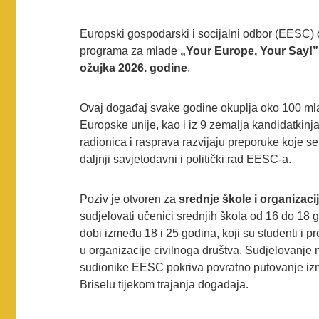
Europski gospodarski i socijalni odbor (EESC) o
programa za mlade
„Your Europe, Your Say!
ožujka 2026. godine
.
Ovaj događaj svake godine okuplja oko 100 mlad
Europske unije, kao i iz 9 zemalja kandidatkinj
radionica i rasprava razvijaju preporuke koje se
daljnji savjetodavni i politički rad EESC-a.
Poziv je otvoren za
srednje škole i organizaci
sudjelovati učenici srednjih škola od 16 do 18 g
dobi između 18 i 25 godina, koji su studenti i pr
u organizacije civilnoga društva. Sudjelovanje 
sudionike EESC pokriva povratno putovanje izme
Briselu tijekom trajanja događaja.