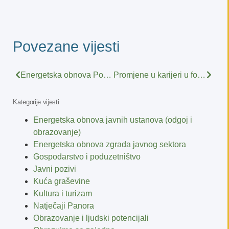
Povezane vijesti
Energetska obnova Područne škole Prekopakra: „Ovi projekti nama zaista znače“
Promjene u karijeri u fokusu nove Panorame
Kategorije vijesti
Energetska obnova javnih ustanova (odgoj i
obrazovanje)
Energetska obnova zgrada javnog sektora
Gospodarstvo i poduzetništvo
Javni pozivi
Kuća graševine
Kultura i turizam
Natječaji Panora
Obrazovanje i ljudski potencijali