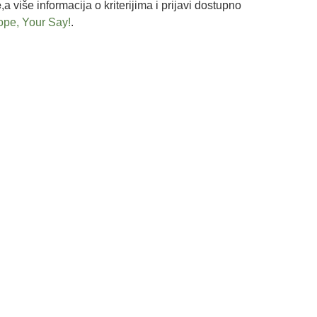
e
,a više informacija o kriterijima i prijavi dostupno
ope, Your Say!
.