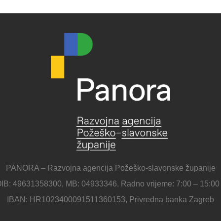
PANORA – Razvojna agencija Požeško-slavonske županije
IB: 49631358300, MB: 04933346, Radno vrijeme: 7:00 – 15:00
IBAN: HR1023400091511360153, Privredna banka Zagreb