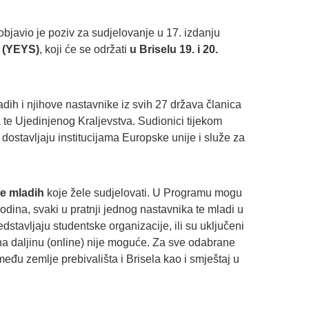
bjavio je poziv za sudjelovanje u 17. izdanju
” (YEYS)
, koji će se održati
u Briselu 19. i 20.
ih i njihove nastavnike iz svih 27 država članica
a te Ujedinjenog Kraljevstva. Sudionici tijekom
 dostavljaju institucijama Europske unije i služe za
je mladih
koje žele sudjelovati. U Programu mogu
odina, svaki u pratnji jednog nastavnika te mladi u
edstavljaju studentske organizacije, ili su uključeni
na daljinu (online) nije moguće. Za sve odabrane
đu zemlje prebivališta i Brisela kao i smještaj u