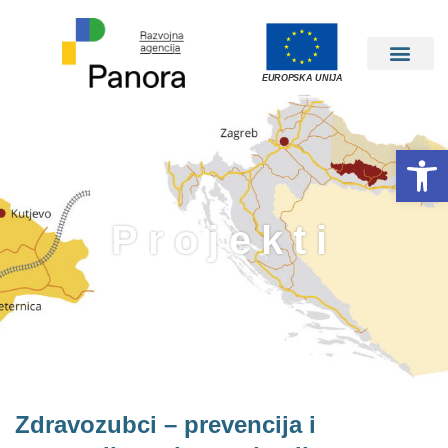
EUROPSKA UNIJA
Open 
Projekti
Zdravozubci – prevencija i