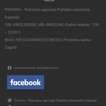
PANORA – Razvojna agencija Požeško-slavonske
županije
OIB: 49631358300, MB: 04933346, Radno vrijeme: 7:00
– 15:00 h
IBAN: HR1023400091511360153, Privredna banka
Zagreb
www.facebook.com/panora.hr/
Panora - Razvojna agencija Požeško-slavonske županije