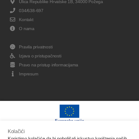
Ulica Republike Hrvatske 1B, 34000 Požega
034/638-697
Kontakt
O nama
Pravila privatnosti
Izjava o pristupačnosti
Pravo na pristup informacijama
Impresum
Europska unija
Kolačići
Koristimo kolačiće da bi poboljšali iskustvo korištenja naših