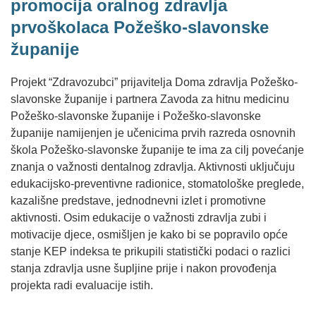
promocija oralnog zdravlja
prvoškolaca Požeško-slavonske
županije
Projekt “Zdravozubci” prijavitelja Doma zdravlja Požeško-
slavonske županije i partnera Zavoda za hitnu medicinu
Požeško-slavonske županije i Požeško-slavonske
županije namijenjen je učenicima prvih razreda osnovnih
škola Požeško-slavonske županije te ima za cilj povećanje
znanja o važnosti dentalnog zdravlja. Aktivnosti uključuju
edukacijsko-preventivne radionice, stomatološke preglede,
kazališne predstave, jednodnevni izlet i promotivne
aktivnosti. Osim edukacije o važnosti zdravlja zubi i
motivacije djece, osmišljen je kako bi se popravilo opće
stanje KEP indeksa te prikupili statistički podaci o razlici
stanja zdravlja usne šupljine prije i nakon provođenja
projekta radi evaluacije istih.