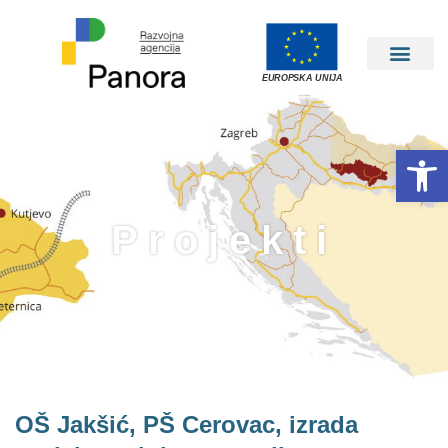
EUROPSKA UNIJA
Open 
Projekti
OŠ Jakšić, PŠ Cerovac, izrada