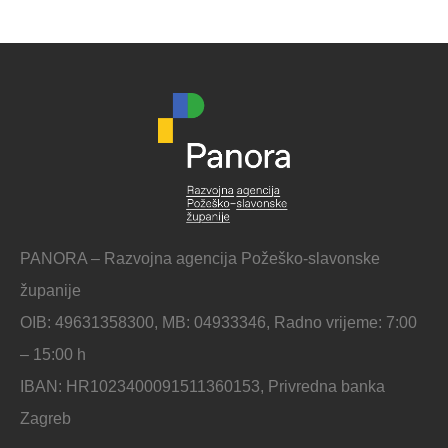
PANORA – Razvojna agencija Požeško-slavonske
županije
OIB: 49631358300, MB: 04933346, Radno vrijeme: 7:00
– 15:00 h
IBAN: HR1023400091511360153, Privredna banka
Zagreb