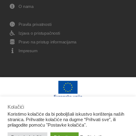
O nama
Pravila privatnosti
Izjava o pristupačnosti
Pravo na pristup informacijama
Impresum
Europska unija
Kolačići
Koristimo kolačiće da bi poboljšali iskustvo korištenja naših
stranica. Prihvatite kolačiće na dugme “Prihvati sve”, ili
prilagodite pomoću "Postavke kolačića".
Izradu web stranice sufinancirala je Europska unija iz