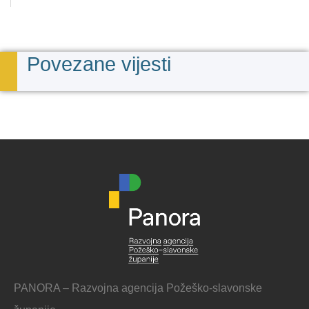
Povezane vijesti
PANORA – Razvojna agencija Požeško-slavonske