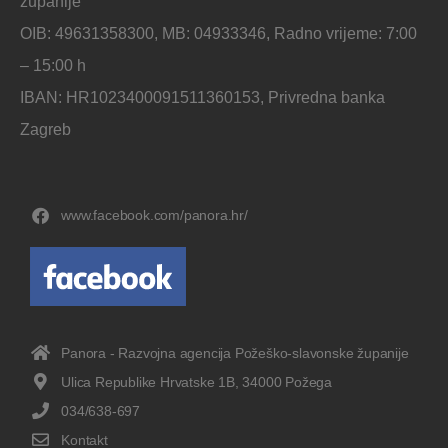
županije
OIB: 49631358300, MB: 04933346, Radno vrijeme: 7:00
– 15:00 h
IBAN: HR1023400091511360153, Privredna banka
Zagreb
www.facebook.com/panora.hr/
Panora - Razvojna agencija Požeško-slavonske županije
Ulica Republike Hrvatske 1B, 34000 Požega
034/638-697
Kontakt