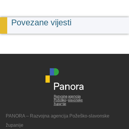
Povezane vijesti
PANORA – Razvojna agencija Požeško-slavonske
županije