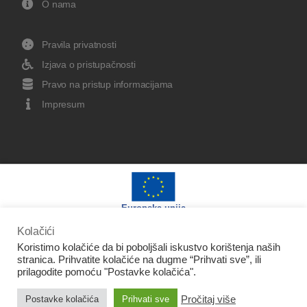
O nama
Pravila privatnosti
Izjava o pristupačnosti
Pravo na pristup informacijama
Impresum
Europska unija
Kolačići
Koristimo kolačiće da bi poboljšali iskustvo korištenja naših
stranica. Prihvatite kolačiće na dugme “Prihvati sve”, ili
prilagodite pomoću "Postavke kolačića".
Izradu web stranice sufinancirala je Europska unija iz
Pročitaj više
Postavke kolačića
Prihvati sve
Europskog fonda za regionalni razvoj.