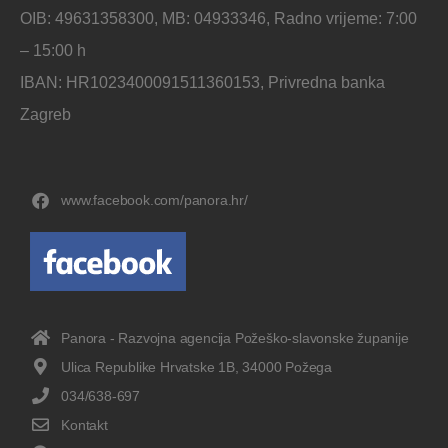
OIB: 49631358300, MB: 04933346, Radno vrijeme: 7:00
– 15:00 h
IBAN: HR1023400091511360153, Privredna banka
Zagreb
www.facebook.com/panora.hr/
Panora - Razvojna agencija Požeško-slavonske županije
Ulica Republike Hrvatske 1B, 34000 Požega
034/638-697
Kontakt