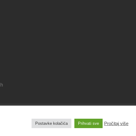
 h
Pravila privatnosti
Pročitaj više
Postavke kolačića
Prihvati sve
Izjava o pristupačnosti