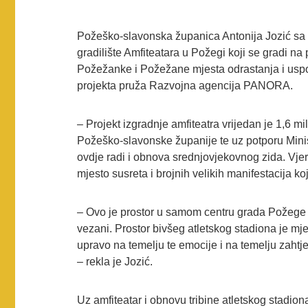
Požeško-slavonska županica Antonija Jozić sa 
gradilište Amfiteatara u Požegi koji se gradi n
Požežanke i Požežane mjesta odrastanja i us
projekta pruža Razvojna agencija PANORA.
– Projekt izgradnje amfiteatra vrijedan je 1,6 mi
Požeško-slavonske županije te uz potporu Minist
ovdje radi i obnova srednjovjekovnog zida. Vj
mjesto susreta i brojnih velikih manifestacija k
– Ovo je prostor u samom centru grada Požege 
vezani. Prostor bivšeg atletskog stadiona je mj
upravo na temelju te emocije i na temelju zahtj
– rekla je Jozić.
Uz amfiteatar i obnovu tribine atletskog stadi