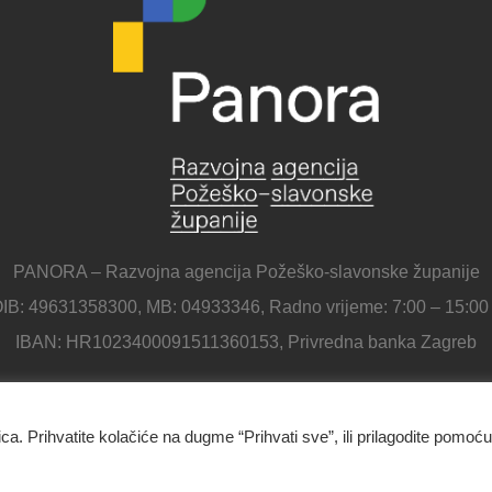
PANORA – Razvojna agencija Požeško-slavonske županije
IB: 49631358300, MB: 04933346, Radno vrijeme: 7:00 – 15:00
IBAN: HR1023400091511360153, Privredna banka Zagreb
Panora - Razvojna agencija Požeško-slavonske županije
ica. Prihvatite kolačiće na dugme “Prihvati sve”, ili prilagodite pomoću
Ulica Republike Hrvatske 1B, 34000 Požega