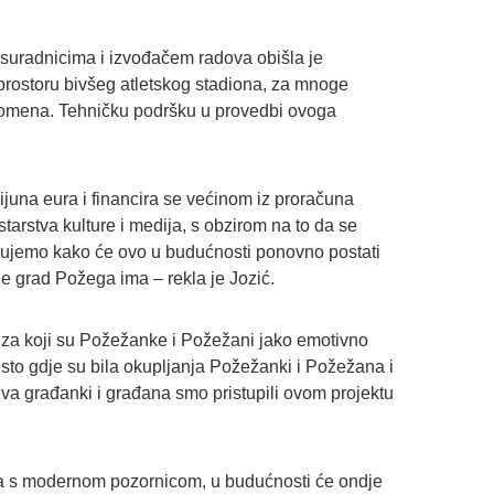
suradnicima i izvođačem radova obišla je
a prostoru bivšeg atletskog stadiona, za mnoge
pomena. Tehničku podršku u provedbi ovoga
lijuna eura i financira se većinom iz proračuna
arstva kulture i medija, s obzirom na to da se
erujemo kako će ovo u budućnosti ponovno postati
oje grad Požega ima – rekla je Jozić.
za koji su Požežanke i Požežani jako emotivno
esto gdje su bila okupljanja Požežanki i Požežana i
eva građanki i građana smo pristupili ovom projektu
ona s modernom pozornicom, u budućnosti će ondje