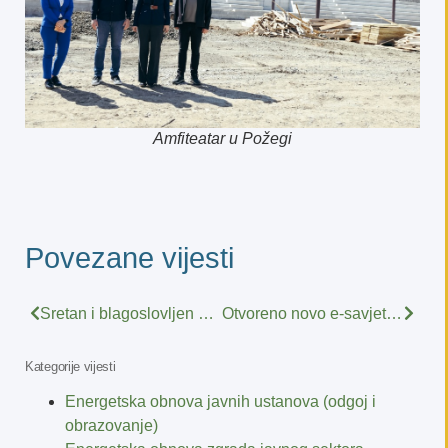
Amfiteatar u Požegi
Povezane vijesti
Sretan i blagoslovljen Uskrs
Otvoreno novo e-savjetovanje – Savjetovanje o prijedlogu Poziva za dodjelu bespovratnih sredstava “Inovacije procesa u S3 područjima”
Kategorije vijesti
Energetska obnova javnih ustanova (odgoj i
obrazovanje)