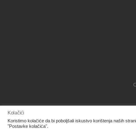
O
Kolačići
www.facebook.com/panora.hr/
Koristimo kolačiće da bi poboljšali iskustvo korištenja naših stran
"Postavke kolačića".