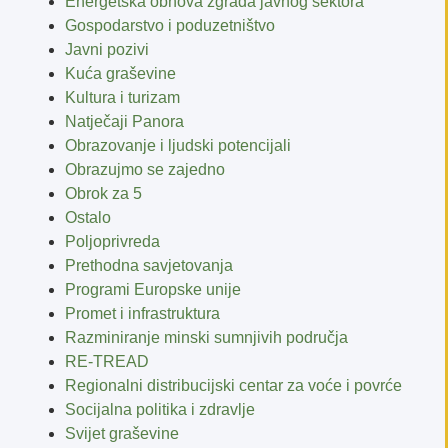
Energetska obnova zgrada javnog sektora
Gospodarstvo i poduzetništvo
Javni pozivi
Kuća graševine
Kultura i turizam
Natječaji Panora
Obrazovanje i ljudski potencijali
Obrazujmo se zajedno
Obrok za 5
Ostalo
Poljoprivreda
Prethodna savjetovanja
Programi Europske unije
Promet i infrastruktura
Razminiranje minski sumnjivih područja
RE-TREAD
Regionalni distribucijski centar za voće i povrće
Socijalna politika i zdravlje
Svijet graševine