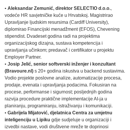
•
Aleksandar Zemunić, direktor SELECTIO d.o.o.
,
vodeće HR savjetničke kuće u Hrvatskoj. Magistrirao
Upravljanje ljudskim resursima (Cardiff University),
diplomirao Financijski menadžment (EFOS), Chevening
stipendist. Dvadeset godina radi na projektima
organizacijskog dizajna, sustava kompetencija i
upravljanja učinkom; predavač i certifikator u projektu
Employer Partner.
•
Josip Jelić, senior softverski inženjer i konzultant
(Bravoure.nl)
s 20+ godina iskustva u backend sustavima.
Vodio projekte poslovne analize, automatizacije procesa,
prodaje, evenata i upravljanja podacima. Fokusiran na
procese, performanse i sigurnost; posljednjih godina
razvija procedure praktične implementacije AI-ja u
planiranju, programiranju, istraživanju i komunikaciji.
•
Gabrijela Mijatović, djelatnica Centra za umjetnu
inteligenciju u Lipiku
gdje sudjeluje u organizaciji i
izvedbi nastave, vodi društvene mreže te doprinosi