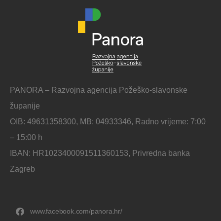
PANORA – Razvojna agencija Požeško-slavonske
županije
OIB: 49631358300, MB: 04933346, Radno vrijeme: 7:00
– 15:00 h
IBAN: HR1023400091511360153, Privredna banka
Zagreb
www.facebook.com/panora.hr/