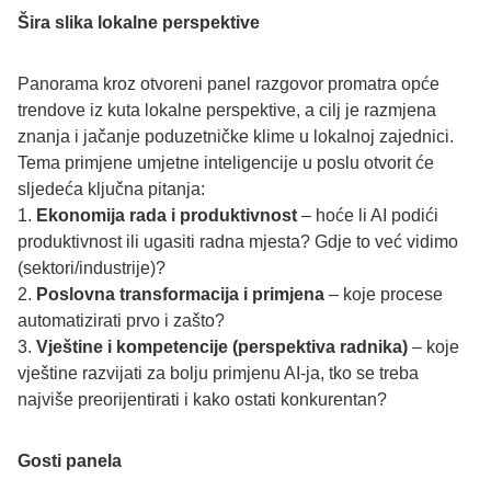
Šira slika lokalne perspektive
Panorama kroz otvoreni panel razgovor promatra opće
trendove iz kuta lokalne perspektive, a cilj je razmjena
znanja i jačanje poduzetničke klime u lokalnoj zajednici.
Tema primjene umjetne inteligencije u poslu otvorit će
sljedeća ključna pitanja:
1.
Ekonomija rada i produktivnost
– hoće li AI podići
produktivnost ili ugasiti radna mjesta? Gdje to već vidimo
(sektori/industrije)?
2.
Poslovna transformacija i primjena
– koje procese
automatizirati prvo i zašto?
3.
Vještine i kompetencije (perspektiva radnika)
– koje
vještine razvijati za bolju primjenu AI-ja, tko se treba
najviše preorijentirati i kako ostati konkurentan?
Gosti panela