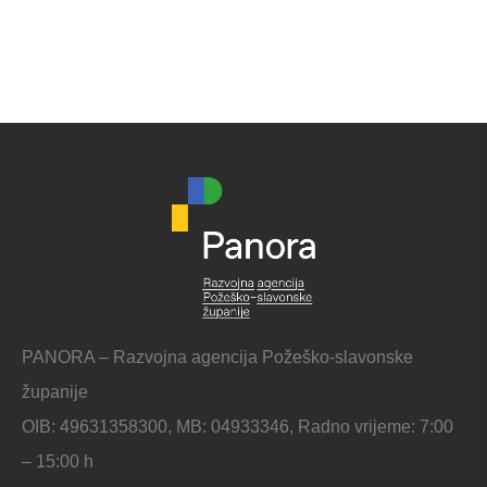
PANORA – Razvojna agencija Požeško-slavonske
županije
OIB: 49631358300, MB: 04933346, Radno vrijeme: 7:00
– 15:00 h