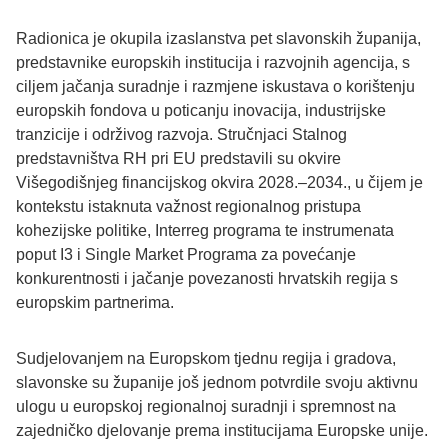
Radionica je okupila izaslanstva pet slavonskih županija,
predstavnike europskih institucija i razvojnih agencija, s
ciljem jačanja suradnje i razmjene iskustava o korištenju
europskih fondova u poticanju inovacija, industrijske
tranzicije i održivog razvoja. Stručnjaci Stalnog
predstavništva RH pri EU predstavili su okvire
Višegodišnjeg financijskog okvira 2028.–2034., u čijem je
kontekstu istaknuta važnost regionalnog pristupa
kohezijske politike, Interreg programa te instrumenata
poput I3 i Single Market Programa za povećanje
konkurentnosti i jačanje povezanosti hrvatskih regija s
europskim partnerima.
Sudjelovanjem na Europskom tjednu regija i gradova,
slavonske su županije još jednom potvrdile svoju aktivnu
ulogu u europskoj regionalnoj suradnji i spremnost na
zajedničko djelovanje prema institucijama Europske unije.