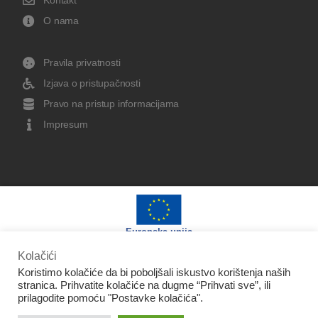
Kontakt
O nama
Pravila privatnosti
Izjava o pristupačnosti
Pravo na pristup informacijama
Impresum
Europska unija
Kolačići
Koristimo kolačiće da bi poboljšali iskustvo korištenja naših
stranica. Prihvatite kolačiće na dugme “Prihvati sve”, ili
prilagodite pomoću "Postavke kolačića".
Izradu web stranice sufinancirala je Europska unija iz