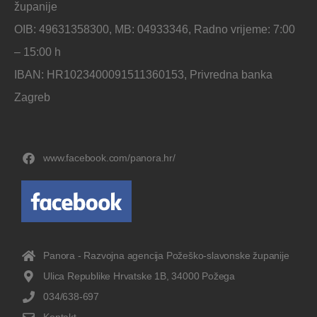
županije
OIB: 49631358300, MB: 04933346, Radno vrijeme: 7:00
– 15:00 h
IBAN: HR1023400091511360153, Privredna banka
Zagreb
www.facebook.com/panora.hr/
Panora - Razvojna agencija Požeško-slavonske županije
Ulica Republike Hrvatske 1B, 34000 Požega
034/638-697