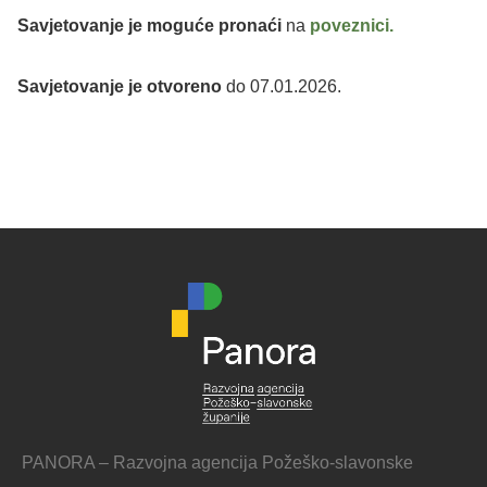
Savjetovanje je moguće pronaći
na
poveznici.
Savjetovanje je otvoreno
do 07.01.2026.
PANORA – Razvojna agencija Požeško-slavonske