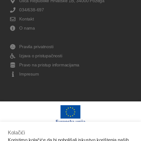
Ulica Republike Hrvatske 1B, 34000 Požega
034/638-697
Kontakt
O nama
Pravila privatnosti
Izjava o pristupačnosti
Pravo na pristup informacijama
Impresum
Europska unija
Kolačići
Koristimo kolačiće da bi poboljšali iskustvo korištenja naših