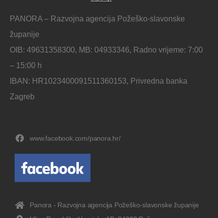
PANORA – Razvojna agencija Požeško-slavonske
županije
OIB: 49631358300, MB: 04933346, Radno vrijeme: 7:00
– 15:00 h
IBAN: HR1023400091511360153, Privredna banka
Zagreb
www.facebook.com/panora.hr/
Panora - Razvojna agencija Požeško-slavonske županije