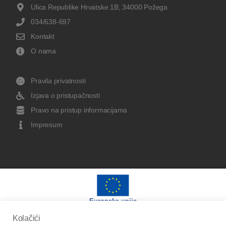
Ulica Republike Hrvatske 1B, 34000 Požega
034/638-697
Kontakt
O nama
Pravila privatnosti
Izjava o pristupačnosti
Pravo na pristup informacijama
Impresum
Europska unija
Kolačići