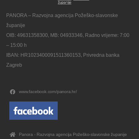
PANORA – Razvojna agencija Požeško-slavonske
županije
OIB: 49631358300, MB: 04933346, Radno vrijeme: 7:00
– 15:00 h
IBAN: HR1023400091511360153, Privredna banka
Zagreb
www.facebook.com/panora.hr/
Panora - Razvojna agencija Požeško-slavonske županije