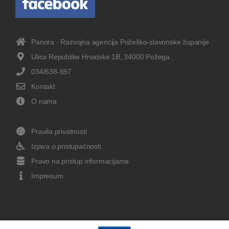
Panora - Razvojna agencija Požeško-slavonske županije
Ulica Republike Hrvatske 1B, 34000 Požega
034/638-697
Kontakt
O nama
Pravila privatnosti
Izjava o pristupačnosti
Pravo na pristup informacijama
Impresum