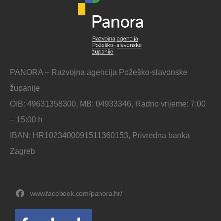
PANORA – Razvojna agencija Požeško-slavonske
županije
OIB: 49631358300, MB: 04933346, Radno vrijeme: 7:00
– 15:00 h
IBAN: HR1023400091511360153, Privredna banka
Zagreb
www.facebook.com/panora.hr/