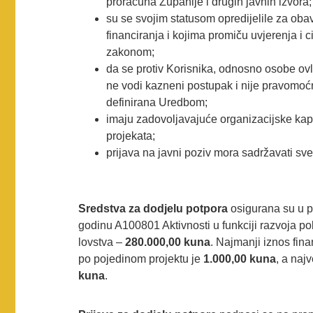
proračuna Županije i drugih javnih izvora;
su se svojim statusom opredijelile za obavl
financiranja i kojima promiču uvjerenja i c
zakonom;
da se protiv Korisnika, odnosno osobe ovl
ne vodi kazneni postupak i nije pravomoć
definirana Uredbom;
imaju zadovoljavajuće organizacijske kapa
projekata;
prijava na javni poziv mora sadržavati s
Sredstva za dodjelu potpora
osigurana su u 
godinu A100801 Aktivnosti u funkciji razvoja po
lovstva –
280.000,00 kuna
. Najmanji iznos finan
po pojedinom projektu je
1.000,00 kuna
, a naj
kuna
.