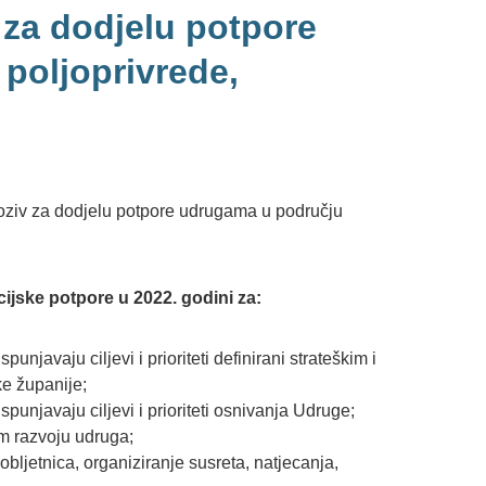
 za dodjelu potpore
poljoprivrede,
oziv za dodjelu potpore udrugama u području
ijske potpore u 2022. godini za:
njavaju ciljevi i prioriteti definirani strateškim i
e županije;
punjavaju ciljevi i prioriteti osnivanja Udruge;
om razvoju udruga;
bljetnica, organiziranje susreta, natjecanja,