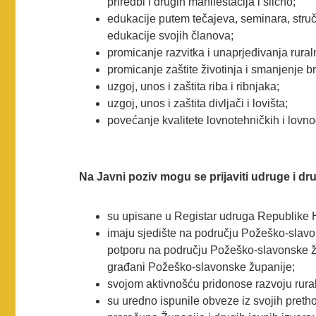
priredbi i drugih manifestacija i slično;
edukacije putem tečajeva, seminara, struč
edukacije svojih članova;
promicanje razvitka i unaprjeđivanja rural
promicanje zaštite životinja i smanjenje b
uzgoj, unos i zaštita riba i ribnjaka;
uzgoj, unos i zaštita divljači i lovišta;
povećanje kvalitete lovnotehničkih i lovn
Na Javni poziv mogu se prijaviti udruge i dru
su upisane u Registar udruga Republike H
imaju sjedište na području Požeško-slavons
potporu na području Požeško-slavonske župa
građani Požeško-slavonske županije;
svojom aktivnošću pridonose razvoju rura
su uredno ispunile obveze iz svojih pretho