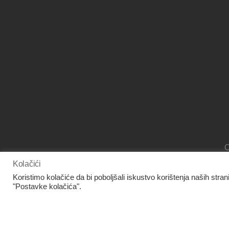
O
Kolačići
Koristimo kolačiće da bi poboljšali iskustvo korištenja naših stran
"Postavke kolačića".
www.facebook.com/panora.hr/