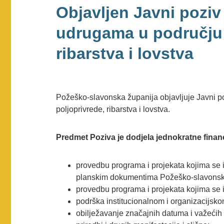
Objavljen Javni poziv
udrugama u području 
ribarstva i lovstva
Požeško-slavonska županija objavljuje Javni p
poljoprivrede, ribarstva i lovstva.
Predmet Poziva je dodjela jednokratne financ
provedbu programa i projekata kojima se ispu
planskim dokumentima Požeško-slavonsk
provedbu programa i projekata kojima se is
podrška institucionalnom i organizacijsk
obilježavanje značajnih datuma i važećih o