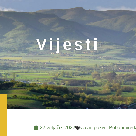
Vijesti
22 veljače, 2022
Javni pozivi
,
Poljoprivred