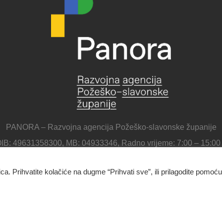
PANORA – Razvojna agencija Požeško-slavonske županije
IB: 49631358300, MB: 04933346, Radno vrijeme: 7:00 – 15:00
IBAN: HR1023400091511360153, Privredna banka Zagreb
ica. Prihvatite kolačiće na dugme “Prihvati sve”, ili prilagodite pomoću
Panora - Razvojna agencija Požeško-slavonske županije
Ulica Republike Hrvatske 1B, 34000 Požega