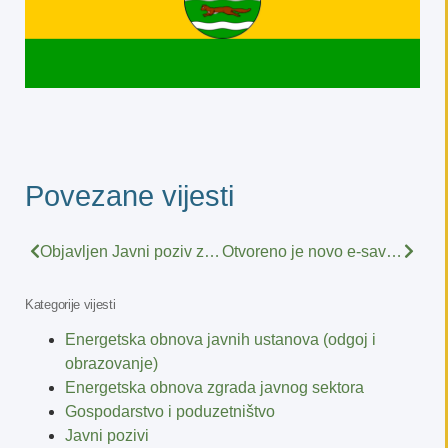
Povezane vijesti
Objavljen Javni poziv za financiranje programa i projekata udruga iz područja socijalne i zdravstvene skrbi i humanitarne djelatnosti, te zaštite i promicanja vrijednosti i istine o Domovinskom ratu od interesa za Požeško-slavonsku županiju u 2022. godini
Otvoreno je novo e-savjetovanje – Nacrt natječaja za provedbu tipa operacije 4.1.1 „Restrukturiranje, modernizacija i povećanje konkurentnosti poljoprivrednih tipa gospodarstava“ – ulaganja u skladišne kapacitete za žitarice i uljarice
Kategorije vijesti
Energetska obnova javnih ustanova (odgoj i
obrazovanje)
Energetska obnova zgrada javnog sektora
Gospodarstvo i poduzetništvo
Javni pozivi