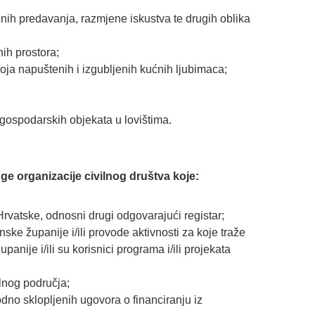
nih predavanja, razmjene iskustva te drugih oblika
nih prostora;
roja napuštenih i izgubljenih kućnih ljubimaca;
ogospodarskih objekata u lovištima.
ge organizacije civilnog društva koje:
rvatske, odnosni drugi odgovarajući registar;
ke županije i/ili provode aktivnosti za koje traže
nije i/ili su korisnici programa i/ili projekata
lnog područja;
dno sklopljenih ugovora o financiranju iz