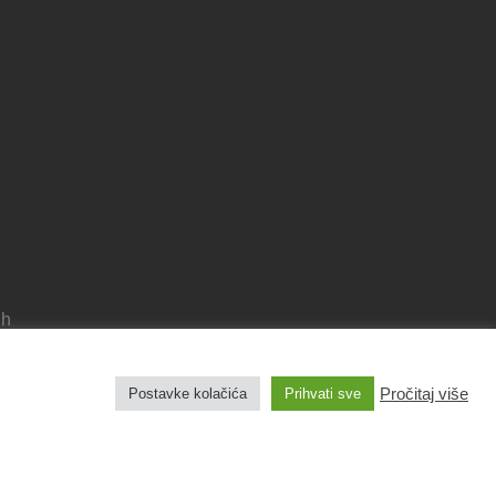
 h
Pročitaj više
Postavke kolačića
Prihvati sve
Pravila privatnosti
Izjava o pristupačnosti