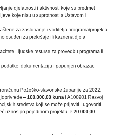
janje djelatnosti i aktivnosti koje su predmet
iljeve koje nisu u suprotnosti s Ustavom i
aštene za zastupanje i voditelja programa/projekta
no osuđen za prekršaje ili kaznena djela
citete i ljudske resurse za provedbu programa ili
ve podatke, dokumentaciju i popunjen obrazac.
proračunu Požeško-slavonske županije za 2022.
ljoprivrede –
100.000,00 kuna
i A100901 Razvoj
cijskih sredstva koji se može prijaviti i ugovoriti
veći iznos po pojedinom projektu je
20.000,00