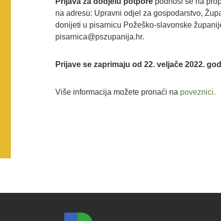
Prijava za dodjelu potpore
podnosi se na pro
na adresu: Upravni odjel za gospodarstvo, Žup
donijeti u pisarnicu Požeško-slavonske županije
pisarnica@pszupanija.hr.
Prijave se zaprimaju od 22. veljače 2022. go
Više informacija možete pronaći na
poveznici.