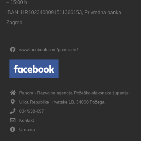
– 15:00 h
IBAN: HR1023400091511360153, Privredna banka
Zagreb
www.facebook.com/panora.hr/
Panora - Razvojna agencija Požeško-slavonske županije
Ulica Republike Hrvatske 1B, 34000 Požega
034/638-697
Kontakt
O nama