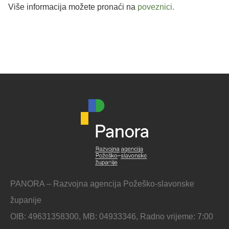
Više informacija možete pronaći na
poveznici.
PANORA – Razvojna agencija Požeško-slavonske
županije
OIB: 49631358300, MB: 04933346, Radno vrijeme: 7:00