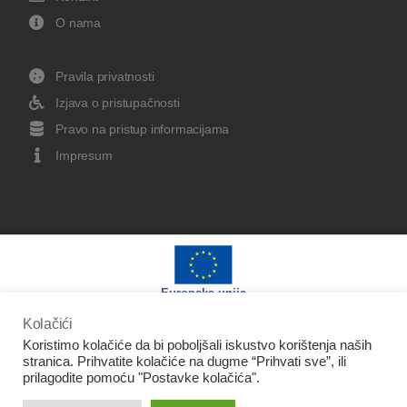
O nama
Pravila privatnosti
Izjava o pristupačnosti
Pravo na pristup informacijama
Impresum
Europska unija
Kolačići
Koristimo kolačiće da bi poboljšali iskustvo korištenja naših
stranica. Prihvatite kolačiće na dugme “Prihvati sve”, ili
prilagodite pomoću "Postavke kolačića".
Izradu web stranice sufinancirala je Europska unija iz