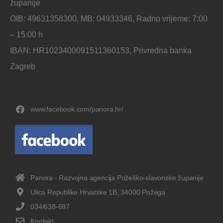
županije
OIB: 49631358300, MB: 04933346, Radno vrijeme: 7:00
– 15:00 h
IBAN: HR1023400091511360153, Privredna banka
Zagreb
www.facebook.com/panora.hr/
Panora - Razvojna agencija Požeško-slavonske županije
Ulica Republike Hrvatske 1B, 34000 Požega
034/638-697
Kontakt