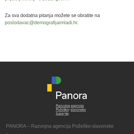
Za sva dodatna pitanja možete se obratite na
poslodavac@demografijaimladi.hr.
PANORA – Razvojna agencija Požeško-slavonske