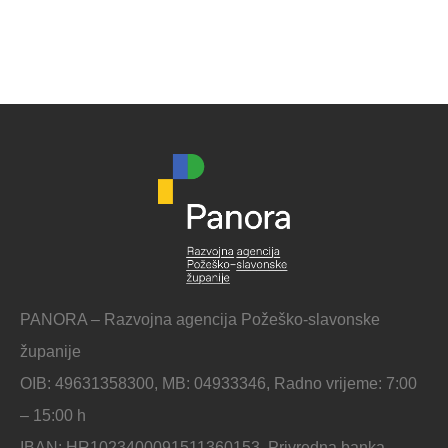
PANORA – Razvojna agencija Požeško-slavonske
županije
OIB: 49631358300, MB: 04933346, Radno vrijeme: 7:00
– 15:00 h
IBAN: HR1023400091511360153, Privredna banka