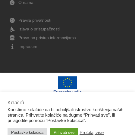
O nama
Pravila privatnosti
Izjava o pristupačnosti
Pravo na pristup informacijama
Impresum
Europska unija
Kolačići
Koristimo kolačiće da bi poboljšali iskustvo korištenja naših
stranica. Prihvatite kolačiće na dugme “Prihvati sve”, ili
prilagodite pomoću "Postavke kolačića".
Izradu web stranice sufinancirala je Europska unija iz
Europskog fonda za regionalni razvoj.
Pročitaj više
Postavke kolačića
Prihvati sve