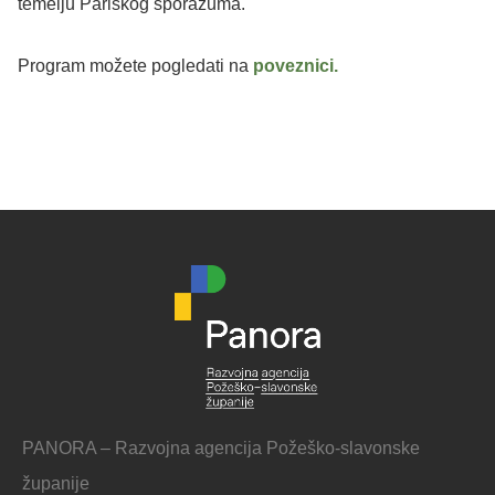
temelju Pariškog sporazuma.
Program možete pogledati na
poveznici.
PANORA – Razvojna agencija Požeško-slavonske
županije