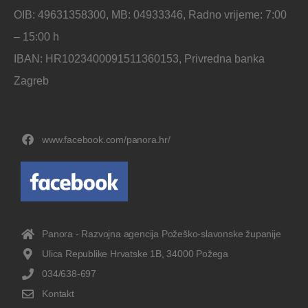
OIB: 49631358300, MB: 04933346, Radno vrijeme: 7:00
– 15:00 h
IBAN: HR1023400091511360153, Privredna banka
Zagreb
www.facebook.com/panora.hr/
Panora - Razvojna agencija Požeško-slavonske županije
Ulica Republike Hrvatske 1B, 34000 Požega
034/638-697
Kontakt