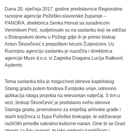
Dana 20. siječnja 2017. godine predstavnice Regionalne
razvojne agencije Požeško-slavonske županije –
PANORA, direktorica Senka Horvat sa suradnicom
Veronikom Peić, sudjelovale su na sastanku koji se održao
u Biskupskom domu u Požegi gdje ih je primio biskup
Antun Škvorčević s prepoštom Ivicom Žuljevićem. Uz
Razvojnu agenciju sastanku je nazočila i direktorica
agencije Muze d.o.o. iz Zagreba Dragana Lucija Ratković
Aydemir.
Tema sastanka bila je mogućnost obnove kaptolskog
Starog grada putem fondova Europske unije, odnosno
aplikacija istoga projekta na relevantan natječaj. S tim u
vezi, biskup Škvorčević je predstavio svrhu obnove
Staroga grada, prvenstveno za smještaj arhivske građe i
starih knjižnica iz župa Požeške biskupije, te održavanje
različitih priredbi sakralno-kulturne naravi, čime bi se Grad
otvorio za širu javnost, te tako pridonio turističkom i