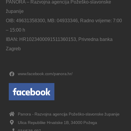
PANORA – Razvojna agencija Požeško-slavonske
županije
OIB: 49631358300, MB: 04933346, Radno vrijeme: 7:00
– 15:00 h
IBAN: HR1023400091511360153, Privredna banka
Zagreb
www.facebook.com/panora.hr/
Panora - Razvojna agencija Požeško-slavonske županije
Ulica Republike Hrvatske 1B, 34000 Požega
034/638-697