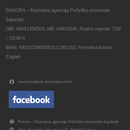
PANORA – Razvojna agencija Požeško-slavonske
županije
OIB: 49631358300, MB: 04933346, Radno vrijeme: 7:00
– 15:00 h
IBAN: HR1023400091511360153, Privredna banka
Zagreb
www.facebook.com/panora.hr/
Panora - Razvojna agencija Požeško-slavonske županije
Ulica Republike Hrvatske 1B, 34000 Požega