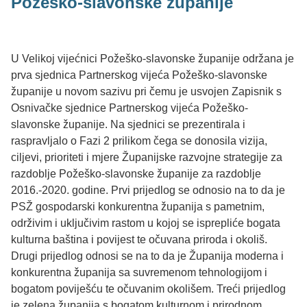
Požeško-slavonske županije
U Velikoj vijećnici Požeško-slavonske županije održana je
prva sjednica Partnerskog vijeća Požeško-slavonske
županije u novom sazivu pri čemu je usvojen Zapisnik s
Osnivačke sjednice Partnerskog vijeća Požeško-
slavonske županije. Na sjednici se prezentirala i
raspravljalo o Fazi 2 prilikom čega se donosila vizija,
ciljevi, prioriteti i mjere Županijske razvojne strategije za
razdoblje Požeško-slavonske županije za razdoblje
2016.-2020. godine. Prvi prijedlog se odnosio na to da je
PSŽ gospodarski konkurentna županija s pametnim,
održivim i uključivim rastom u kojoj se isprepliće bogata
kulturna baština i povijest te očuvana priroda i okoliš.
Drugi prijedlog odnosi se na to da je Županija moderna i
konkurentna županija sa suvremenom tehnologijom i
bogatom poviješću te očuvanim okolišem. Treći prijedlog
je zelena županija s bogatom kulturnom i prirodnom