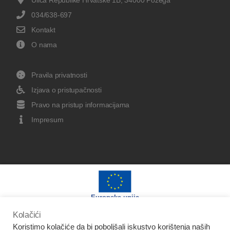
034/638-697
Kontakt
O nama
Pravila privatnosti
Izjava o pristupačnosti
Pravo na pristup informacijama
Impresum
Europska unija
Kolačići
Koristimo kolačiće da bi poboljšali iskustvo korištenja naših