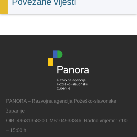
Povezane vijesti
PANORA – Razvojna agencija Požeško-slavonske
županije
OIB: 49631358300, MB: 04933346, Radno vrijeme: 7:00
– 15:00 h