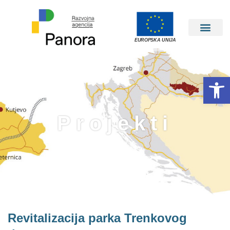
EUROPSKA UNIJA
Open 
Projekti
Revitalizacija parka Trenkovog