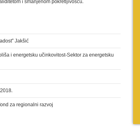
liditetom i smanjenom pokretljivošću.
adost” Jakšić
oliša i energetsku učinkovitost-Sektor za energetsku
.2018.
ond za regionalni razvoj