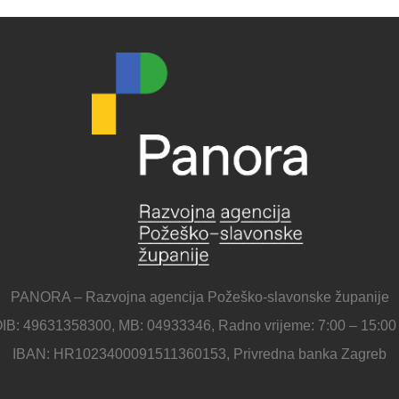
PANORA – Razvojna agencija Požeško-slavonske županije
IB: 49631358300, MB: 04933346, Radno vrijeme: 7:00 – 15:00
IBAN: HR1023400091511360153, Privredna banka Zagreb