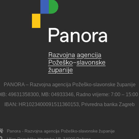
PANORA – Razvojna agencija Požeško-slavonske županije
IB: 49631358300, MB: 04933346, Radno vrijeme: 7:00 – 15:00
IBAN: HR1023400091511360153, Privredna banka Zagreb
Panora - Razvojna agencija Požeško-slavonske županije
Ulica Republike Hrvatske 1B, 34000 Požega