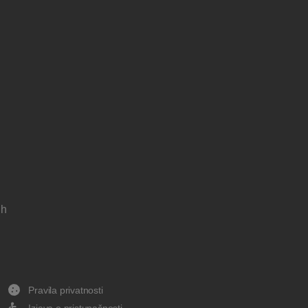
 h
Pravila privatnosti
Izjava o pristupačnosti