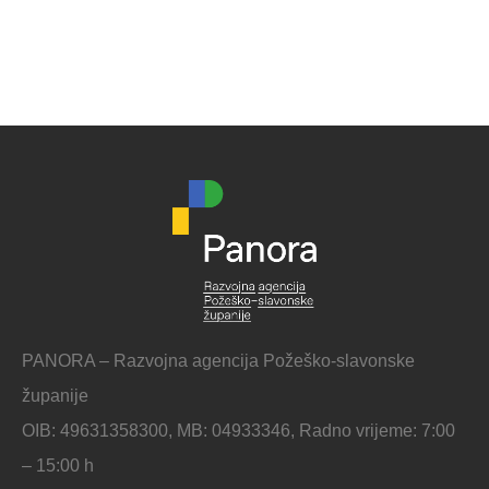
PANORA – Razvojna agencija Požeško-slavonske
županije
OIB: 49631358300, MB: 04933346, Radno vrijeme: 7:00
– 15:00 h