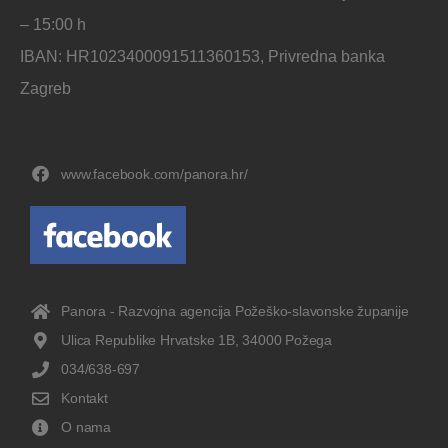
– 15:00 h
IBAN: HR1023400091511360153, Privredna banka
Zagreb
www.facebook.com/panora.hr/
Panora - Razvojna agencija Požeško-slavonske županije
Ulica Republike Hrvatske 1B, 34000 Požega
034/638-697
Kontakt
O nama