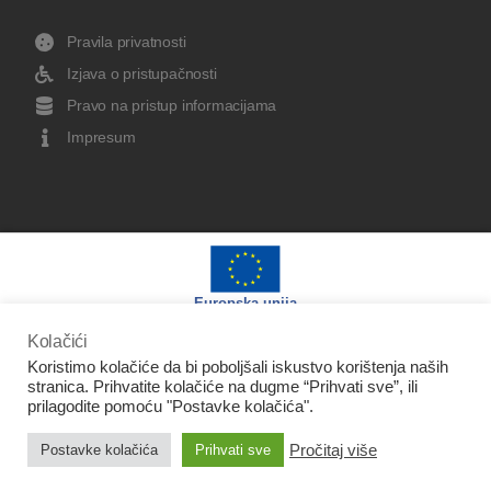
Pravila privatnosti
Izjava o pristupačnosti
Pravo na pristup informacijama
Impresum
Europska unija
Kolačići
Koristimo kolačiće da bi poboljšali iskustvo korištenja naših
stranica. Prihvatite kolačiće na dugme “Prihvati sve”, ili
prilagodite pomoću "Postavke kolačića".
Izradu web stranice sufinancirala je Europska unija iz
Pročitaj više
Europskog fonda za regionalni razvoj.
Postavke kolačića
Prihvati sve