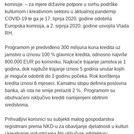
komisije – za mjere državne potpore u svrhu podrške
kulturnom i kreativnom sektoru u aktualnoj pandemiji
COVID-19 te ga je 17. lipnja 2020. godine odobrila
Europska komisija, a 2. srpnja 2020. godine usvojila Vlada
RH.
Programom je predviđeno 300 milijuna kuna kredita uz
jamstvo u iznosu 100 % glavnice kredita, odnosno najviše
800.000 EUR po korisniku. Najkraće trajanje jamstva je 1
godina, dok najduže trajanje iznosi 5 godina unutar kojih
je moguće odobriti do 1 godinu počeka. Rok korištenja
kredita iznosi 6 mjeseci. Kamatnu stopu definira poslovna
banka, ali ista ne smije prelaziti 2 %. Programom su
obuhvaćeni isključivo krediti namijenjeni obrtnim
sredstvima.
Prihvatljivi korisnici su subjekti malog gospodarstva
registrirani prema NKD-u za obavljanje djelatnosti u kulturi
i kreativnim industrijama što uključuje arhitekturu,