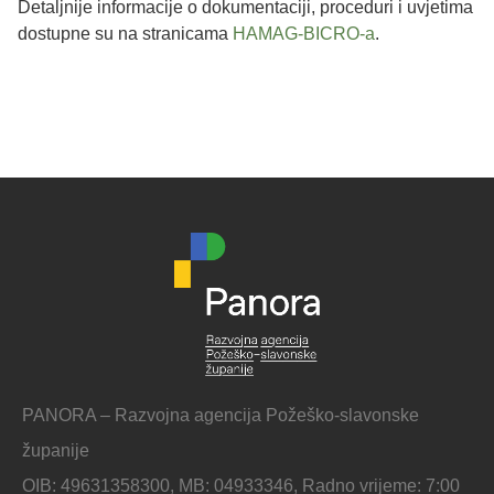
Detaljnije informacije o dokumentaciji, proceduri i uvjetima
dostupne su na stranicama
HAMAG-BICRO-a
.
PANORA – Razvojna agencija Požeško-slavonske
županije
OIB: 49631358300, MB: 04933346, Radno vrijeme: 7:00