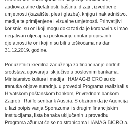
audiovizualne djelatnosti, baštinu, dizajn, izvedbene
umjetnosti (kazalište, ples i glazba), knjigu i nakladništvo,
medije te primijenjene i vizualne umjetnosti. Prihvatljivi
korisnici su oni koji mogu dokazati da je koronavirus imao
negativan utjecaj na poslovanje unutar propisanih
djelatnosti te oni koji nisu bili u teškoćama na dan
31.12.2019. godine.
Poduzetnici kreditna zaduženja za financiranje obrtnih
sredstava ugovaraju isključivo u poslovnim bankama.
Ministarstvo kulture i medija i HAMAG-BICRO su do
trenutka objave suradnju u provedbi Programa realizirali s
Hrvatskom poštanskom bankom, Privrednom bankom
Zagreb i Raiffeisenbank Austria. S obzirom da je Agencija
u fazi potpisivanja Sporazuma i s drugim financijskim
institucijama, lista banaka uključenih u provedbu
Programa ažurirat će se na stranicama HAMAG-BICRO-a.