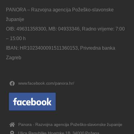
PANORA – Razvojna agencija Požeško-slavonske
županije
OIB: 49631358300, MB: 04933346, Radno vrijeme: 7:00
– 15:00 h
IBAN: HR1023400091511360153, Privredna banka
Zagreb
www.facebook.com/panora.hr/
Panora - Razvojna agencija Požeško-slavonske županije
Ulica Republike Hrvatske 1B, 34000 Požega