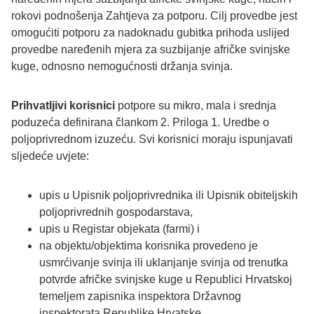
rokovi podnošenja Zahtjeva za potporu. Cilj provedbe jest
omogućiti potporu za nadoknadu gubitka prihoda uslijed
provedbe naređenih mjera za suzbijanje afričke svinjske
kuge, odnosno nemogućnosti držanja svinja.
Prihvatljivi korisnici
potpore
su mikro, mala i srednja
poduzeća definirana člankom 2. Priloga 1. Uredbe o
poljoprivrednom izuzeću. Svi korisnici moraju ispunjavati
sljedeće uvjete:
upis u Upisnik poljoprivrednika ili Upisnik obiteljskih
poljoprivrednih gospodarstava,
upis u Registar objekata (farmi) i
na objektu/objektima korisnika provedeno je
usmrćivanje svinja ili uklanjanje svinja od trenutka
potvrde afričke svinjske kuge u Republici Hrvatskoj
temeljem zapisnika inspektora Državnog
inspektorata Republike Hrvatske.