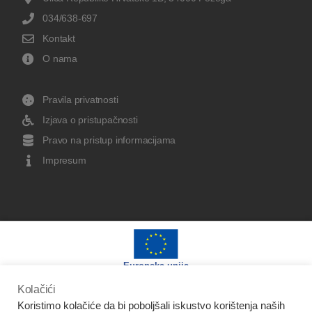
034/638-697
Kontakt
O nama
Pravila privatnosti
Izjava o pristupačnosti
Pravo na pristup informacijama
Impresum
Europska unija
Kolačići
Koristimo kolačiće da bi poboljšali iskustvo korištenja naših