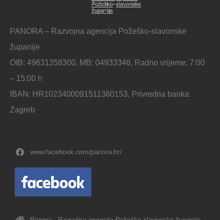
PANORA – Razvojna agencija Požeško-slavonske
županije
OIB: 49631358300, MB: 04933346, Radno vrijeme: 7:00
– 15:00 h
IBAN: HR1023400091511360153, Privredna banka
Zagreb
www.facebook.com/panora.hr/
Panora - Razvojna agencija Požeško-slavonske županije