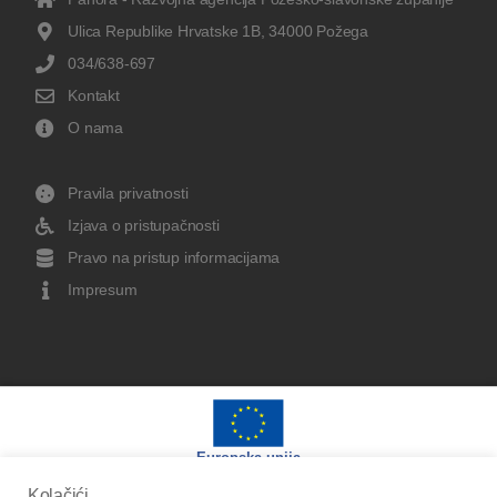
Ulica Republike Hrvatske 1B, 34000 Požega
034/638-697
Kontakt
O nama
Pravila privatnosti
Izjava o pristupačnosti
Pravo na pristup informacijama
Impresum
Europska unija
Kolačići