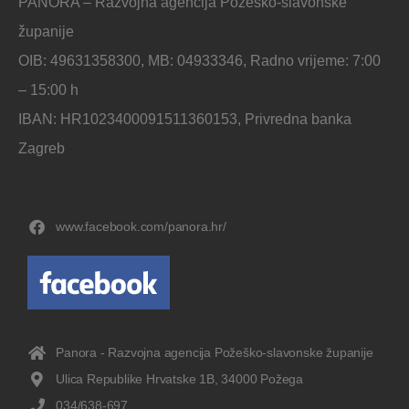
PANORA – Razvojna agencija Požeško-slavonske
županije
OIB: 49631358300, MB: 04933346, Radno vrijeme: 7:00
– 15:00 h
IBAN: HR1023400091511360153, Privredna banka
Zagreb
www.facebook.com/panora.hr/
Panora - Razvojna agencija Požeško-slavonske županije
Ulica Republike Hrvatske 1B, 34000 Požega
034/638-697