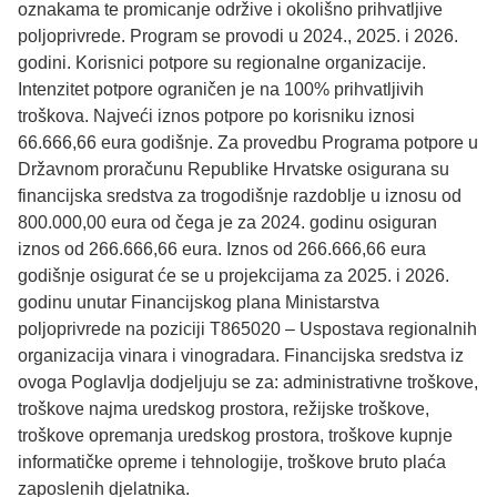
oznakama te promicanje održive i okolišno prihvatljive
poljoprivrede. Program se provodi u 2024., 2025. i 2026.
godini. Korisnici potpore su regionalne organizacije.
Intenzitet potpore ograničen je na 100% prihvatljivih
troškova. Najveći iznos potpore po korisniku iznosi
66.666,66 eura godišnje. Za provedbu Programa potpore u
Državnom proračunu Republike Hrvatske osigurana su
financijska sredstva za trogodišnje razdoblje u iznosu od
800.000,00 eura od čega je za 2024. godinu osiguran
iznos od 266.666,66 eura. Iznos od 266.666,66 eura
godišnje osigurat će se u projekcijama za 2025. i 2026.
godinu unutar Financijskog plana Ministarstva
poljoprivrede na poziciji T865020 – Uspostava regionalnih
organizacija vinara i vinogradara. Financijska sredstva iz
ovoga Poglavlja dodjeljuju se za: administrativne troškove,
troškove najma uredskog prostora, režijske troškove,
troškove opremanja uredskog prostora, troškove kupnje
informatičke opreme i tehnologije, troškove bruto plaća
zaposlenih djelatnika.