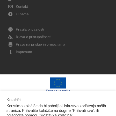
Kontakt
O nama
Pravila privatnosti
Izjava o pristupačnosti
Pravo na pristup informacijama
Impresum
Europska unija
Kolačići
Koristimo kolačiće da bi poboljšali iskustvo korištenja naših
stranica. Prihvatite kolačiće na dugme “Prihvati sve”, ili
prilagodite pomoću "Postavke kolačića".