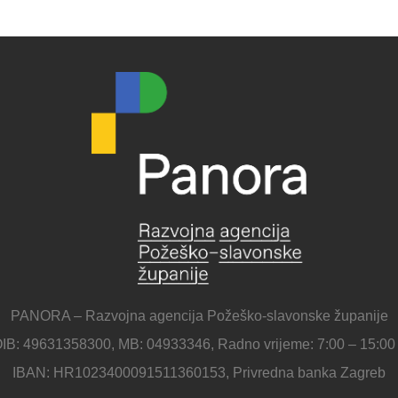
PANORA – Razvojna agencija Požeško-slavonske županije
IB: 49631358300, MB: 04933346, Radno vrijeme: 7:00 – 15:00
IBAN: HR1023400091511360153, Privredna banka Zagreb