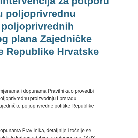
 intervencija za potporu
u poljoprivrednu
 poljoprivrednih
og plana Zajedničke
ke Republike Hrvatske
izmjenama i dopunama Pravilnika o provedbi
oljoprivrednu proizvodnju i preradu
ajedničke poljoprivredne politike Republike
unama Pravilnika, detaljnije i točnije se
jekta te kriteriji odabira za intervencije 73.03.,