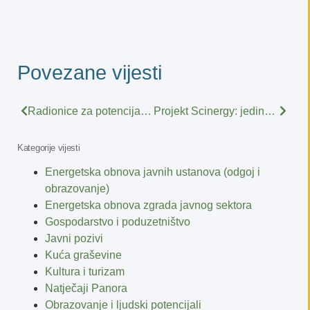
Povezane vijesti
Radionice za potencijalne korisnike intervencije 73.13., za projekte izgradnje/rekonstrukcije nerazvrstanih cesta
Projekt Scinergy: jedinstvena prilika tvrtkama za besplatnu suradnju sa znanstvenicima u razvoju inovativnih rješenja
Kategorije vijesti
Energetska obnova javnih ustanova (odgoj i
obrazovanje)
Energetska obnova zgrada javnog sektora
Gospodarstvo i poduzetništvo
Javni pozivi
Kuća graševine
Kultura i turizam
Natječaji Panora
Obrazovanje i ljudski potencijali