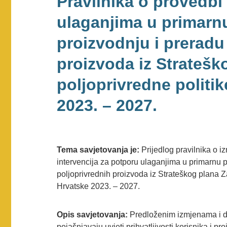
Pravilnika o provedbi
ulaganjima u primarn
proizvodnju i preradu
proizvoda iz Stratešk
poljoprivredne politi
2023. – 2027.
Tema savjetovanja je:
Prijedlog pravilnika o 
intervencija za potporu ulaganjima u primarnu p
poljoprivrednih proizvoda iz Strateškog plana Z
Hrvatske 2023. – 2027.
Opis savjetovanja:
Predloženim izmjenama i dop
pojašnjavaju uvjeti prihvatljivosti korisnika i pro