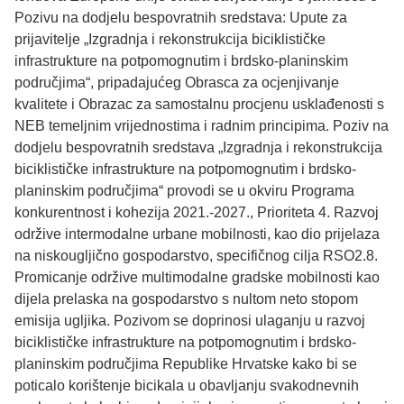
Pozivu na dodjelu bespovratnih sredstava: Upute za
prijavitelje „Izgradnja i rekonstrukcija biciklističke
infrastrukture na potpomognutim i brdsko-planinskim
područjima“, pripadajućeg Obrasca za ocjenjivanje
kvalitete i Obrazac za samostalnu procjenu usklađenosti s
NEB temeljnim vrijednostima i radnim principima. Poziv na
dodjelu bespovratnih sredstava „Izgradnja i rekonstrukcija
biciklističke infrastrukture na potpomognutim i brdsko-
planinskim područjima“ provodi se u okviru Programa
konkurentnost i kohezija 2021.-2027., Prioriteta 4. Razvoj
održive intermodalne urbane mobilnosti, kao dio prijelaza
na niskougljično gospodarstvo, specifičnog cilja RSO2.8.
Promicanje održive multimodalne gradske mobilnosti kao
dijela prelaska na gospodarstvo s nultom neto stopom
emisija ugljika. Pozivom se doprinosi ulaganju u razvoj
biciklističke infrastrukture na potpomognutim i brdsko-
planinskim područjima Republike Hrvatske kako bi se
poticalo korištenje bicikala u obavljanju svakodnevnih