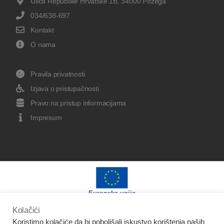
Ulica Republike Hrvatske 1B, 34000 Požega
034/638-697
Kontakt
O nama
Pravila privatnosti
Izjava o pristupačnosti
Pravo na pristup informacijama
Impresum
Europska unija
Kolačići
Koristimo kolačiće da bi poboljšali iskustvo korištenja naših