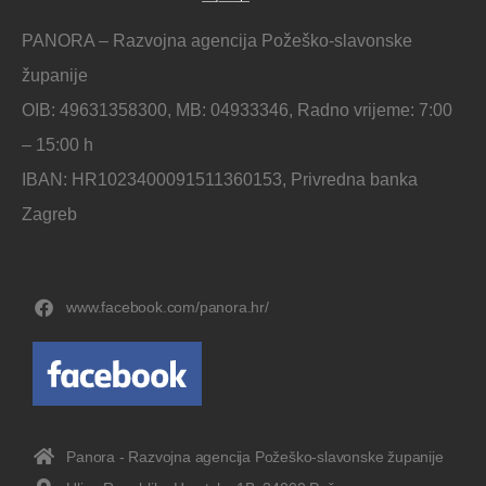
PANORA – Razvojna agencija Požeško-slavonske
županije
OIB: 49631358300, MB: 04933346, Radno vrijeme: 7:00
– 15:00 h
IBAN: HR1023400091511360153, Privredna banka
Zagreb
www.facebook.com/panora.hr/
Panora - Razvojna agencija Požeško-slavonske županije