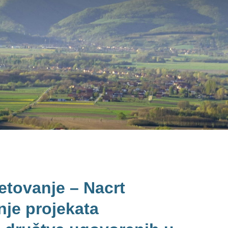
etovanje – Nacrt
nje projekata