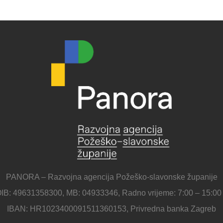
PANORA – Razvojna agencija Požeško-slavonske županije
IB: 49631358300, MB: 04933346, Radno vrijeme: 7:00 – 15:00
IBAN: HR1023400091511360153, Privredna banka Zagreb