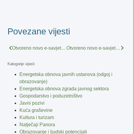
Povezane vijesti
Otvoreno novo e-savjetovanje – Savjetovanje s javnošću za Prijedlog Pravilnika o provedbi Mjere 5. iz Programa državne potpore sektoru stočarstva zbog narušenog proizvodnog potencijala
Otvoreno novo e-savjetovanje – Savjetovanje s javnošću za Nacrt Pravilnika o provedbi Programa državne potpore za proizvođače u sektorima voćarstva i ratarstva
Kategorije vijesti
Energetska obnova javnih ustanova (odgoj i
obrazovanje)
Energetska obnova zgrada javnog sektora
Gospodarstvo i poduzetništvo
Javni pozivi
Kuća graševine
Kultura i turizam
Natječaji Panora
Obrazovanje i ljudski potencijali