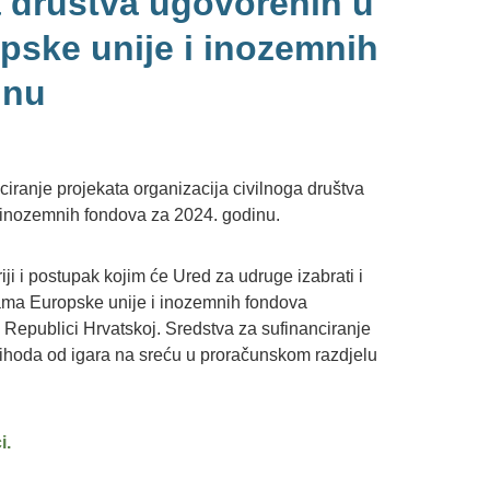
a društva ugovorenih u
pske unije i inozemnih
inu
ciranje projekata organizacija civilnoga društva
 inozemnih fondova za 2024. godinu.
iji i postupak kojim će Ured za udruge izabrati i
rama Europske unije i inozemnih fondova
 Republici Hrvatskoj. Sredstva za sufinanciranje
rihoda od igara na sreću u proračunskom razdjelu
i.